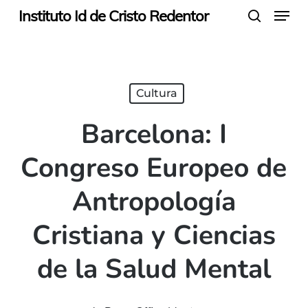
Menu
Skip
Instituto Id de Cristo Redentor
search
to
main
content
Cultura
Barcelona: I
Congreso Europeo de
Antropología
Cristiana y Ciencias
de la Salud Mental