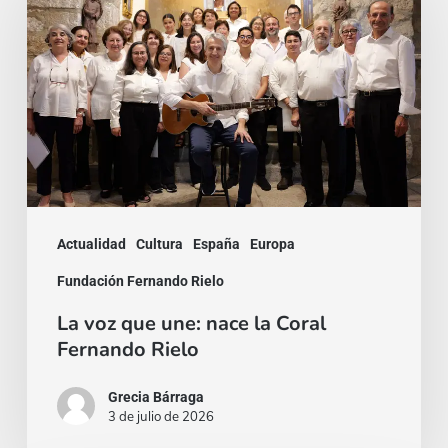
que
une:
nace
la
Coral
Fernando
Rielo
Actualidad
Cultura
España
Europa
Fundación Fernando Rielo
La voz que une: nace la Coral
Fernando Rielo
Grecia Bárraga
3 de julio de 2026