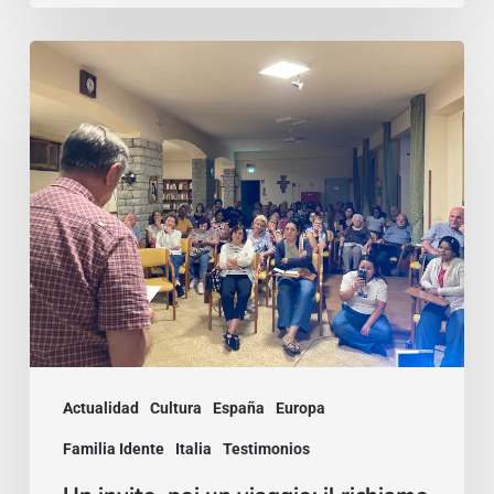
Un
invito,
poi
un
viaggio:
il
richiamo
a
mettersi
in
Actualidad
Cultura
España
Europa
ascolto
Familia Idente
Italia
Testimonios