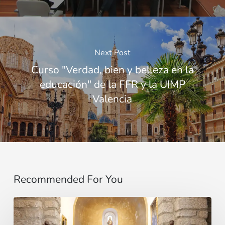
Next Post
Curso "Verdad, bien y belleza en la
educación" de la FFR y la UIMP
Valencia
Recommended For You
La
voz