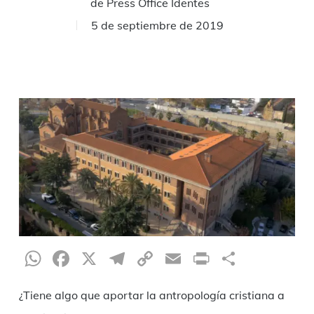
de
Press Office Identes
5 de septiembre de 2019
WhatsApp
Facebook
X
Telegram
Copy
Email
Print
Compar
Link
¿Tiene algo que aportar la antropología cristiana a