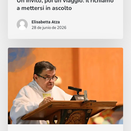
Un invito, poi un viaggio: il richiamo
a mettersi in ascolto
Elisabetta Atza
28 de junio de 2026
Trilogía
de
Cristóbal
Martín
Flores,
ganador
del
Certamen
Interno