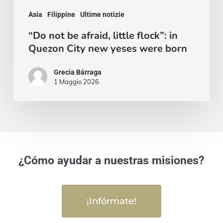
yeses
Asia
Filippine
Ultime notizie
were
“Do not be afraid, little flock”: in
born
Quezon City new yeses were born
Grecia Bárraga
1 Maggio 2026
¿Cómo ayudar a nuestras misiones?
¡Infórmate!