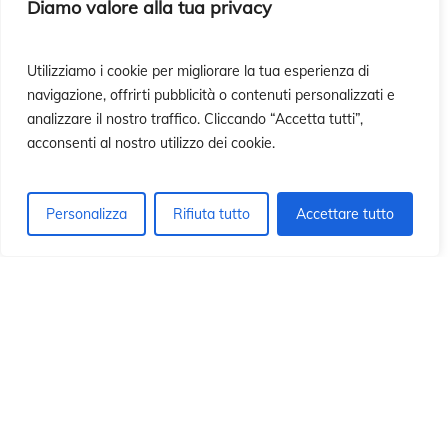
ió
ió
Diamo valore alla tua privacy
Utilizziamo i cookie per migliorare la tua esperienza di
navigazione, offrirti pubblicità o contenuti personalizzati e
analizzare il nostro traffico. Cliccando “Accetta tutti”,
acconsenti al nostro utilizzo dei cookie.
Personalizza
Rifiuta tutto
Accettare tutto