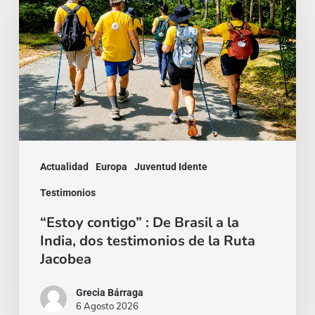
:
De
Brasil
a
la
India,
dos
Actualidad
Europa
Juventud Idente
testimonios
Testimonios
de
“Estoy contigo” : De Brasil a la
la
India, dos testimonios de la Ruta
Ruta
Jacobea
Jacobea
Grecia Bárraga
6 Agosto 2026