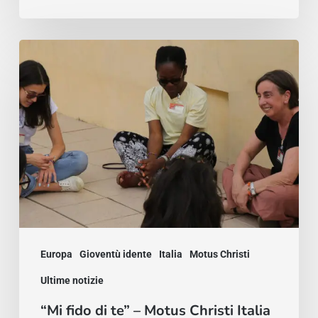
“Mi
fido
di
te”
–
Motus
Christi
Italia
Europa
Gioventù idente
Italia
Motus Christi
Ultime notizie
“Mi fido di te” – Motus Christi Italia