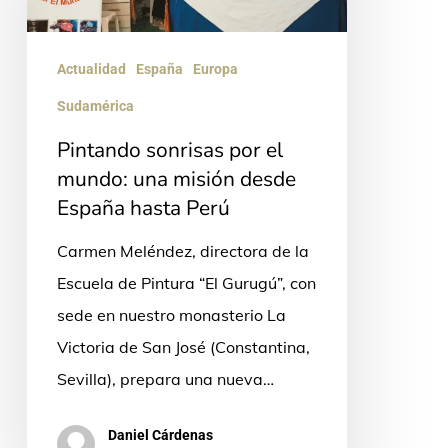
mundo:
una
Actualidad
España
Europa
misión
Sudamérica
desde
Pintando sonrisas por el
España
mundo: una misión desde
hasta
España hasta Perú
Perú
Carmen Meléndez, directora de la
Escuela de Pintura “El Gurugú”, con
sede en nuestro monasterio La
Victoria de San José (Constantina,
Sevilla), prepara una nueva…
Daniel Cárdenas