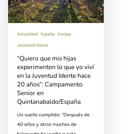
lo
que
yo
viví
Actualidad
España
Europa
en
Juventud Idente
la
“Quiero que mis hijas
Juventud
experimenten lo que yo viví
Idente
en la Juventud Idente hace
hace
20 años”: Campamento
20
Senior en
años”:
Quintanabaldo/España
Campamento
Un sueño cumplido: “Después de
Senior
40 años y otros muchos de
en
búsqueda he vuelto a este