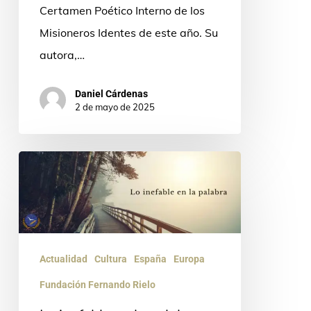
Certamen Poético Interno de los
través
Misioneros Identes de este año. Su
de
autora,…
la
poesía
Daniel Cárdenas
mística
2 de mayo de 2025
Lo
inefable
en
la
palabra
Actualidad
Cultura
España
Europa
Fundación Fernando Rielo