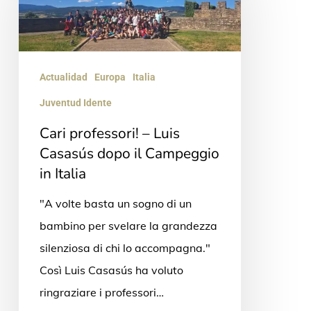
–
Luis
Casasús
dopo
Actualidad
Europa
Italia
il
Juventud Idente
Campeggio
Cari professori! – Luis
in Italia
Casasús dopo il Campeggio
in Italia
"A volte basta un sogno di un
bambino per svelare la grandezza
silenziosa di chi lo accompagna."
Così Luis Casasús ha voluto
ringraziare i professori…