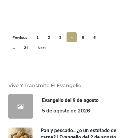
Previous
1
2
3
4
5
6
…
34
Next
Vive Y Transmite El Evangelio
Evangelio del 9 de agosto
5 de agosto de 2026
Pan y pescado…¿o un estofado de
carne? | Evangelio del 2 de agosto