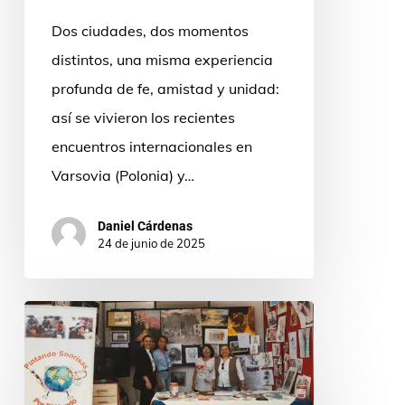
estudiantes
Dos ciudades, dos momentos
en
distintos, una misma experiencia
Varsovia
profunda de fe, amistad y unidad:
así se vivieron los recientes
encuentros internacionales en
Varsovia (Polonia) y…
Daniel Cárdenas
24 de junio de 2025
Pintando
sonrisas
por
el