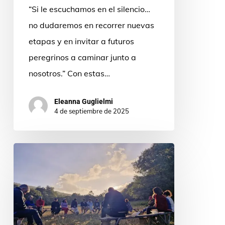
“Si le escuchamos en el silencio…
no dudaremos en recorrer nuevas
etapas y en invitar a futuros
peregrinos a caminar junto a
nosotros.” Con estas…
Eleanna Guglielmi
4 de septiembre de 2025
“Quiero
que
mis
hijas
experimenten