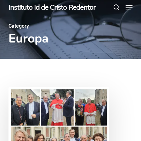
Menu
Skip
Instituto Id de Cristo Redentor
search
to
main
Category
Europa
content
Mártires:
semilla
de
unidad
en