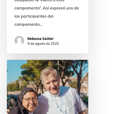
Quintanabaldo/España
campamento”. Así expresó uno de
los participantes del
campamento…
Rebecca Sattler
9 de agosto de 2025
Para
ser
misionero,
hace
falta
tener
una