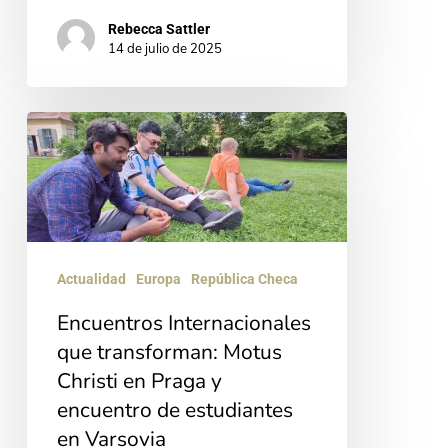
Rebecca Sattler
14 de julio de 2025
Encuentros
Internacionales
que
transforman:
Motus
Actualidad
Europa
República Checa
Christi
en
Encuentros Internacionales
que transforman: Motus
Praga
Christi en Praga y
y
encuentro de estudiantes
encuentro
en Varsovia
de