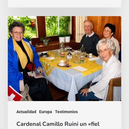
Cardenal
Camillo
Ruini
un
«fiel
pastor»
paseando
por
los
Alpes
Actualidad
Europa
Testimonios
Cardenal Camillo Ruini un «fiel