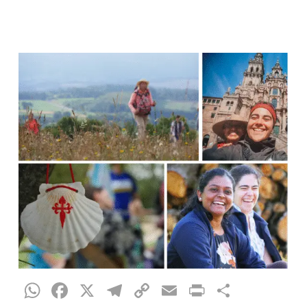
WhatsApp
Facebook
X
Telegram
Copy
Email
Print
Compar