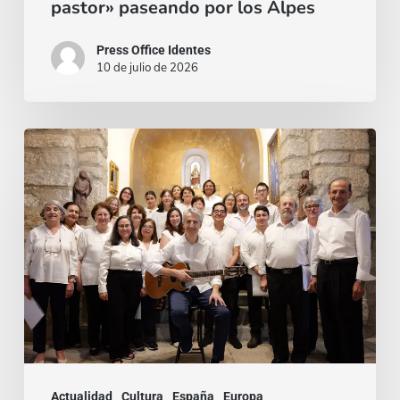
pastor» paseando por los Alpes
Press Office Identes
10 de julio de 2026
La
voz
que
une:
nace
la
Coral
Fernando
Rielo
Actualidad
Cultura
España
Europa