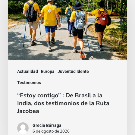
:
De
Brasil
a
la
India,
dos
Actualidad
Europa
Juventud Idente
testimonios
Testimonios
de
“Estoy contigo” : De Brasil a la
la
India, dos testimonios de la Ruta
Ruta
Jacobea
Jacobea
Grecia Bárraga
6 de agosto de 2026