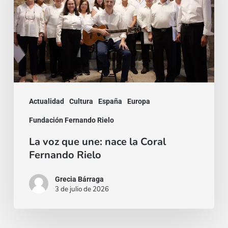
une:
nace
la
Coral
Fernando
Rielo
Actualidad
Cultura
España
Europa
Fundación Fernando Rielo
La voz que une: nace la Coral
Fernando Rielo
Grecia Bárraga
3 de julio de 2026