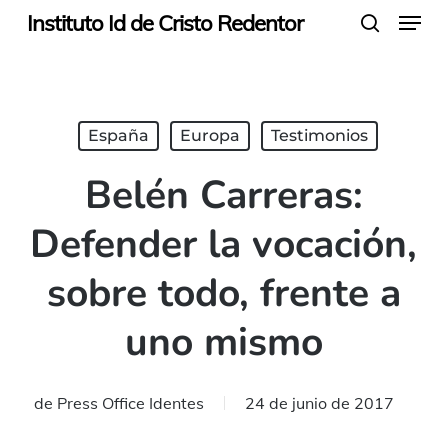
Menu
Skip
Instituto Id de Cristo Redentor
search
to
main
content
España
Europa
Testimonios
Belén Carreras:
Defender la vocación,
sobre todo, frente a
uno mismo
de
Press Office Identes
24 de junio de 2017