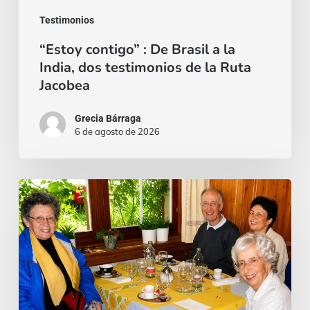
testimonios
Testimonios
de
“Estoy contigo” : De Brasil a la
la
India, dos testimonios de la Ruta
Ruta
Jacobea
Jacobea
Grecia Bárraga
6 de agosto de 2026
Cardenal
Camillo
Ruini
un
«fiel
pastor»