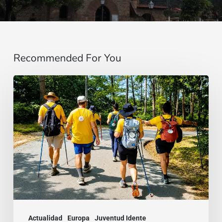
Recommended For You
“Estoy
contigo”
:
De
Brasil
a
la
India,
dos
Actualidad
Europa
Juventud Idente