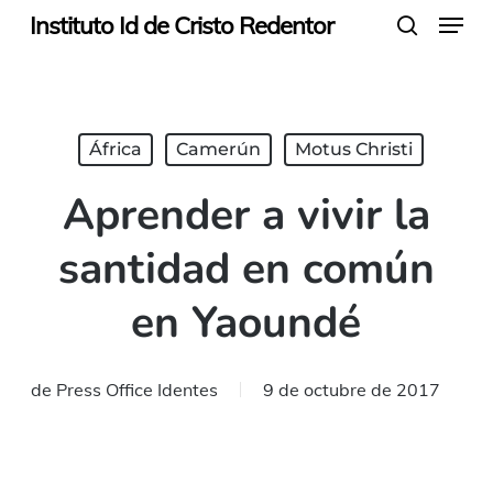
Menu
Skip
Instituto Id de Cristo Redentor
search
to
main
content
África
Camerún
Motus Christi
Aprender a vivir la
santidad en común
en Yaoundé
de
Press Office Identes
9 de octubre de 2017