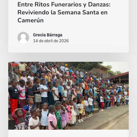
Entre Ritos Funerarios y Danzas:
Reviviendo la Semana Santa en
Camerún
Grecia Bárraga
14 de abril de 2026
Epifanía
en
Yaoundé:
cuando
la
alegría
tiene
nombre