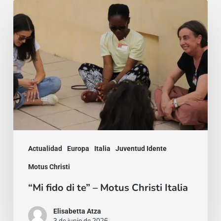
“Mi
fido
di
te”
–
Motus
Christi
Italia
Actualidad
Europa
Italia
Juventud Idente
Motus Christi
“Mi fido di te” – Motus Christi Italia
Elisabetta Atza
3 de junio de 2026