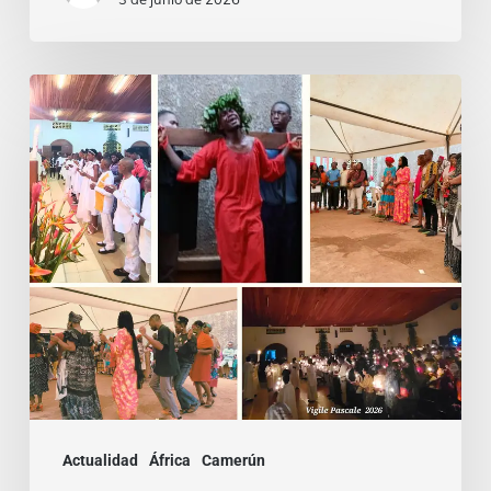
Entre
Ritos
Funerarios
y
Danzas:
Reviviendo
la
Semana
Santa
en
Camerún
Actualidad
África
Camerún