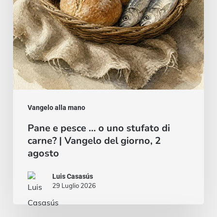
di
carne?
|
Vangelo
del
giorno,
2
Vangelo alla mano
agosto
Pane e pesce … o uno stufato di
carne? | Vangelo del giorno, 2
agosto
Luis Casasús
29 Luglio 2026