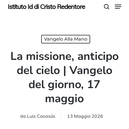
Menu
Skip
Istituto Id di Cristo Redentore
search
to
main
content
Vangelo Alla Mano
La missione, anticipo
del cielo | Vangelo
del giorno, 17
maggio
da
Luis Casasús
13 Maggio 2026