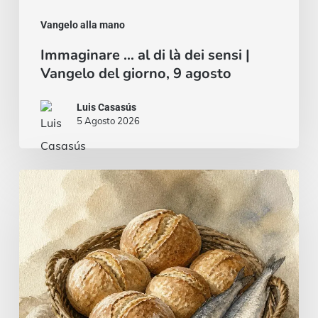
agosto
Vangelo alla mano
Immaginare … al di là dei sensi |
Vangelo del giorno, 9 agosto
Luis Casasús
5 Agosto 2026
Pane
e
pesce
…
o
uno
stufato