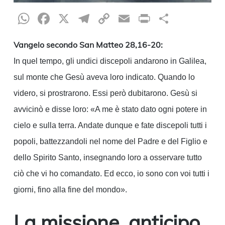
WhatsApp
Facebook
X
Telegram
Copy
Email
Print
Condiv
Link
Vangelo secondo San Matteo 28,16-20:
In quel tempo, gli undici discepoli andarono in Galilea,
sul monte che Gesù aveva loro indicato. Quando lo
videro, si prostrarono. Essi però dubitarono. Gesù si
avvicinò e disse loro: «A me è stato dato ogni potere in
cielo e sulla terra. Andate dunque e fate discepoli tutti i
popoli, battezzandoli nel nome del Padre e del Figlio e
dello Spirito Santo, insegnando loro a osservare tutto
ciò che vi ho comandato. Ed ecco, io sono con voi tutti i
giorni, fino alla fine del mondo».
La missione, anticipo