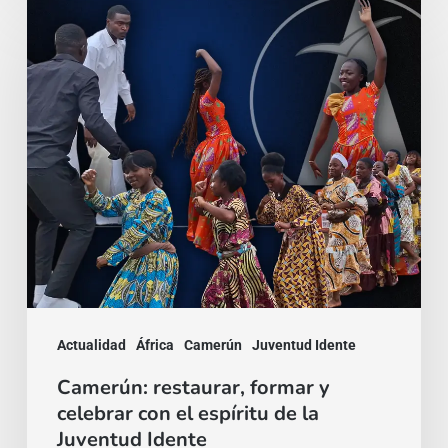
Camerún:
restaurar,
formar
y
celebrar
con
el
espíritu
de
la
Juventud
Actualidad
África
Camerún
Juventud Idente
Idente
Camerún: restaurar, formar y
celebrar con el espíritu de la
Juventud Idente