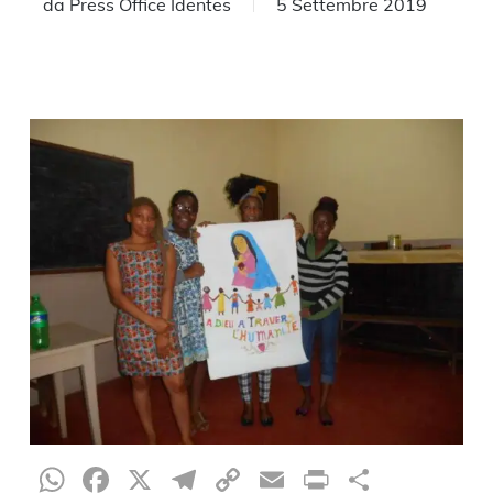
da
Press Office Identes
5 Settembre 2019
WhatsApp
Facebook
X
Telegram
Copy
Email
Print
Condiv