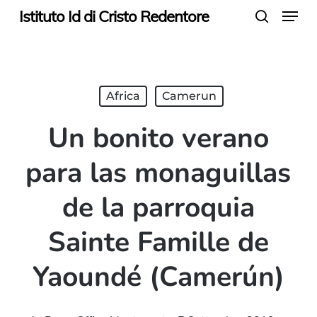
Menu
Skip
Istituto Id di Cristo Redentore
search
to
main
content
Africa
Camerun
Un bonito verano
para las monaguillas
de la parroquia
Sainte Famille de
Yaoundé (Camerún)