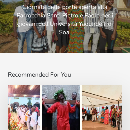
Giornata delle porte aperta alla
Parrocchia Santi Pietro e Paolo per i
giovani dell'Università Yaoundé II di
Soa.
Recommended For You
Entre
Ritos
Funerarios
y
Danzas: