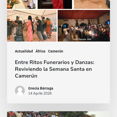
Reviviendo
la
Semana
Santa
en
Camerún
Actualidad
África
Camerún
Entre Ritos Funerarios y Danzas:
Reviviendo la Semana Santa en
Camerún
Grecia Bárraga
14 Aprile 2026
Epifanía