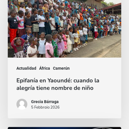
en
Yaoundé:
cuando
la
alegría
tiene
nombre
Actualidad
África
Camerún
de
Epifanía en Yaoundé: cuando la
niño
alegría tiene nombre de niño
Grecia Bárraga
5 Febbraio 2026