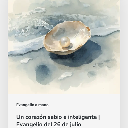
sabio
e
inteligente
|
Evangelio
del
26
de
julio
Evangelio a mano
Un corazón sabio e inteligente |
Evangelio del 26 de julio