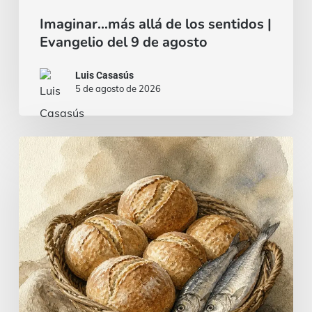
Imaginar…más allá de los sentidos |
Evangelio del 9 de agosto
Luis Casasús
5 de agosto de 2026
Pan
y
pescado…
¿o
un
estofado
de
carne?