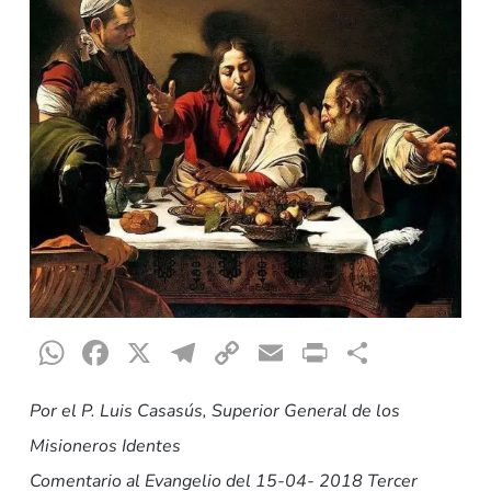
WhatsApp
Facebook
X
Telegram
Copy
Email
Print
Compar
Link
Por el P. Luis Casasús, Superior General de los
Misioneros Identes
Comentario al Evangelio del 15-04- 2018 Tercer