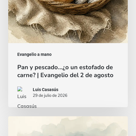
|
Evangelio
del
2
de
agosto
Evangelio a mano
Pan y pescado…¿o un estofado de
carne? | Evangelio del 2 de agosto
Luis Casasús
29 de julio de 2026
Un
corazón