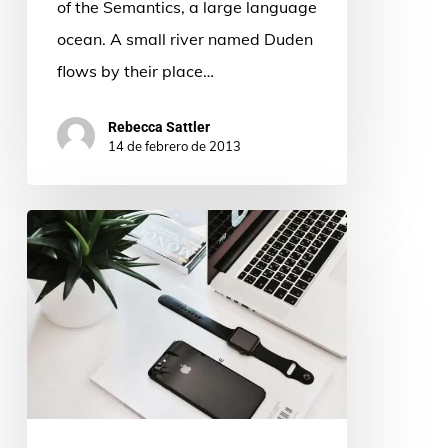
of the Semantics, a large language
ocean. A small river named Duden
flows by their place…
Rebecca Sattler
14 de febrero de 2013
Do
you
feel
like
a
young
god