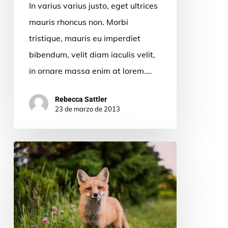
In varius varius justo, eget ultrices
mauris rhoncus non. Morbi
tristique, mauris eu imperdiet
bibendum, velit diam iaculis velit,
in ornare massa enim at lorem.…
Rebecca Sattler
23 de marzo de 2013
10
Tips
for
what
to