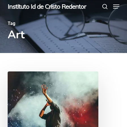
Menu
Skip
Instituto Id de Cristo Redentor
search
to
main
Tag
Art
content
Be
My
Guest
Concert