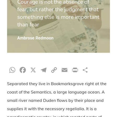
Courage is not the absence of
fear, but rather the judgment that
something else is more important
than fear
Ambrose Redmoon
WhatsApp
Facebook
X
Telegram
Copy
Email
Print
Compar
Link
Separated they live in Bookmarksgrove right at the
coast of the Semantics, a large language ocean. A
small river named Duden flows by their place and
supplies it with the necessary regelialia. It is a
paradisematic country, in which roasted parts of