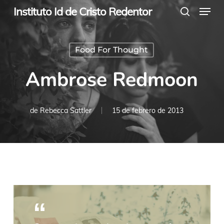
Menu
Skip
Instituto Id de Cristo Redentor
search
to
main
Food For Thought
content
Ambrose Redmoon
de
Rebecca Sattler
15 de febrero de 2013