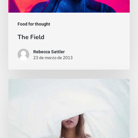
Food for thought
The Field
Rebecca Sattler
23 de marzo de 2013
We
hired
a
new
employee