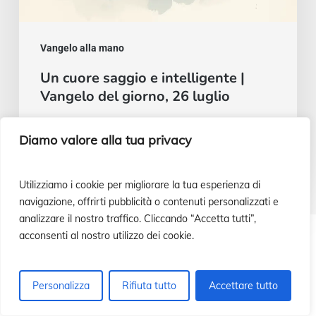
Vangelo alla mano
Un cuore saggio e intelligente |
Vangelo del giorno, 26 luglio
Luis Casasús
Diamo valore alla tua privacy
22 Luglio 2026
Utilizziamo i cookie per migliorare la tua esperienza di
navigazione, offrirti pubblicità o contenuti personalizzati e
analizzare il nostro traffico. Cliccando “Accetta tutti”,
acconsenti al nostro utilizzo dei cookie.
¿Cómo ayudar a nuestras misiones?
Personalizza
Rifiuta tutto
Accettare tutto
¡Infórmate!