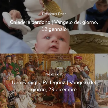
Previous Post
Chiedere perdono | Vangelo del giorno,
12 gennaio
Next Post
Una Famiglia Pellegrina | Vangelo del
giorno, 29 dicembre