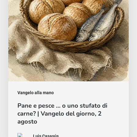
o
uno
stufato
di
carne?
|
Vangelo
del
giorno,
2
Vangelo alla mano
agosto
Pane e pesce … o uno stufato di
carne? | Vangelo del giorno, 2
agosto
Luis Casasús