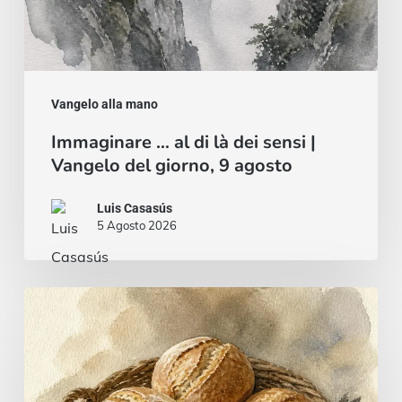
giorno,
9
agosto
Vangelo alla mano
Immaginare … al di là dei sensi |
Vangelo del giorno, 9 agosto
Luis Casasús
5 Agosto 2026
Pane
e
pesce
…