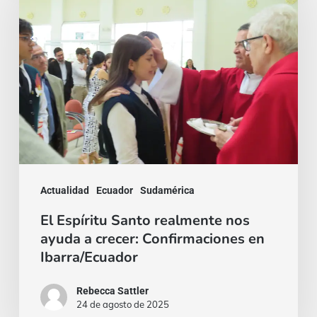
Santo
realmente
nos
ayuda
a
crecer:
Confirmaciones
en
Actualidad
Ecuador
Sudamérica
Ibarra/Ecuador
El Espíritu Santo realmente nos
ayuda a crecer: Confirmaciones en
Ibarra/Ecuador
Rebecca Sattler
24 de agosto de 2025