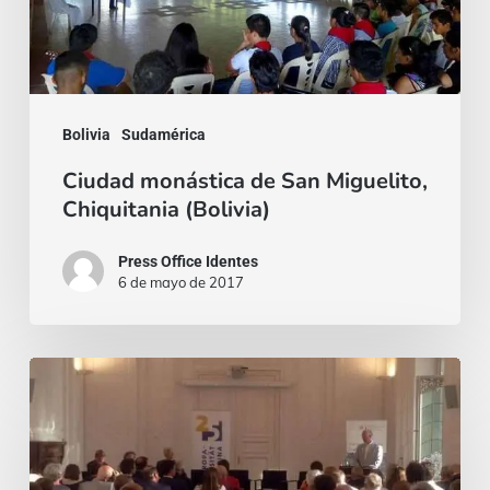
(Bolivia)
Bolivia
Sudamérica
Ciudad monástica de San Miguelito,
Chiquitania (Bolivia)
Press Office Identes
6 de mayo de 2017
“Qué
es
lo
que