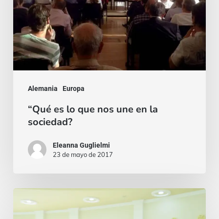
nos
une
en
la
sociedad?
Alemania
Europa
“Qué es lo que nos une en la
sociedad?
Eleanna Guglielmi
23 de mayo de 2017
El
Espíritu