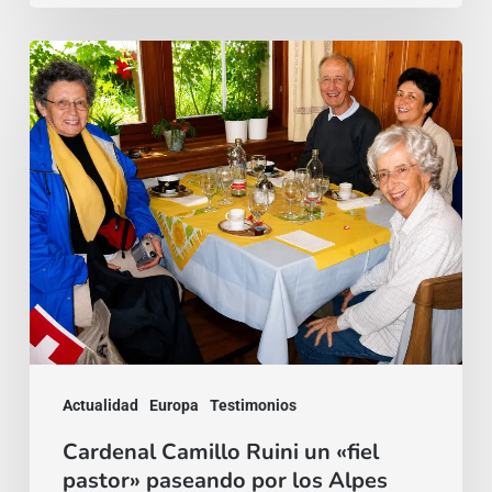
Cardenal
Camillo
Ruini
un
«fiel
pastor»
paseando
por
los
Alpes
Actualidad
Europa
Testimonios
Cardenal Camillo Ruini un «fiel
pastor» paseando por los Alpes