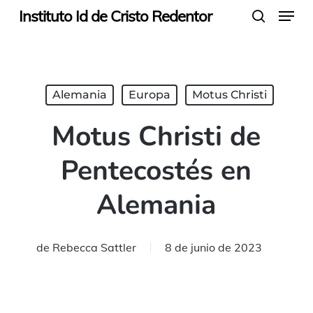
Menu
Skip
Instituto Id de Cristo Redentor
search
to
main
content
Alemania
Europa
Motus Christi
Motus Christi de
Pentecostés en
Alemania
de
Rebecca Sattler
8 de junio de 2023