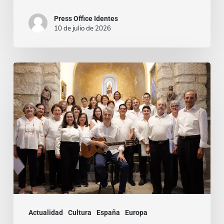
Press Office Identes
10 de julio de 2026
La
voz
que
une:
nace
la
Coral
Fernando
Rielo
Actualidad
Cultura
España
Europa