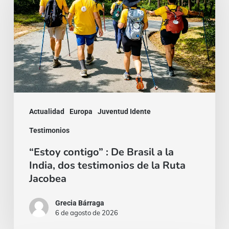
:
De
Brasil
a
la
India,
dos
Actualidad
Europa
Juventud Idente
testimonios
Testimonios
de
“Estoy contigo” : De Brasil a la
la
India, dos testimonios de la Ruta
Ruta
Jacobea
Jacobea
Grecia Bárraga
6 de agosto de 2026