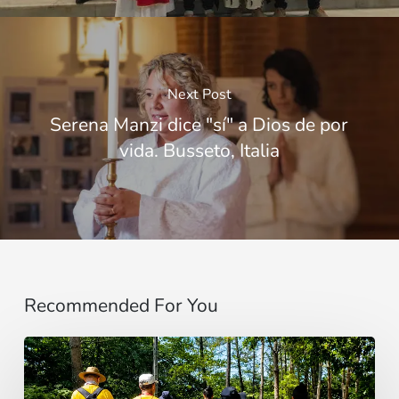
Next Post
Serena Manzi dice "sí" a Dios de por
vida. Busseto, Italia
Recommended For You
“Estoy
contigo”