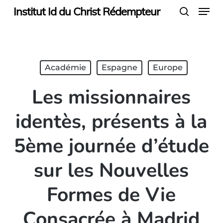
Menu
Skip
Institut Id du Christ Rédempteur
search
to
main
content
Académie
Espagne
Europe
Les missionnaires
identès, présents à la
5ème journée d’étude
sur les Nouvelles
Formes de Vie
Consacrée à Madrid