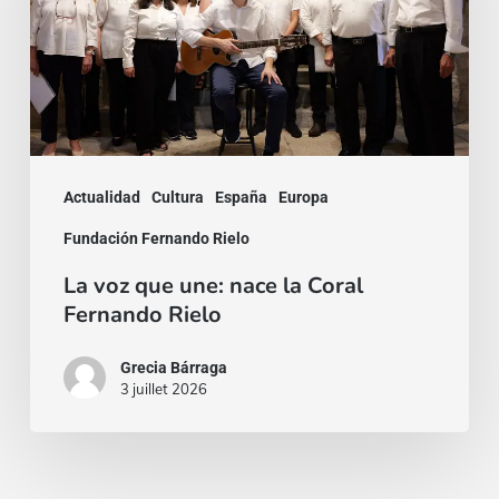
nace
la
Coral
Fernando
Rielo
Actualidad
Cultura
España
Europa
Fundación Fernando Rielo
La voz que une: nace la Coral
Fernando Rielo
Grecia Bárraga
3 juillet 2026