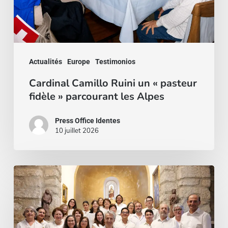
»
parcourant
les
Actualités
Europe
Testimonios
Alpes
Cardinal Camillo Ruini un « pasteur
fidèle » parcourant les Alpes
Press Office Identes
10 juillet 2026
La
voz
que
une: