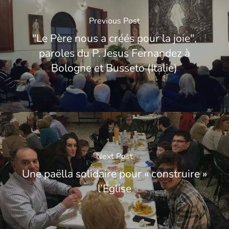
Previous Post
"Le Père nous a créés pour la joie",
paroles du P. Jesus Fernandez à
Bologne et Busseto (Italie)
Next Post
Une paëlla solidaire pour « construire »
l’Église