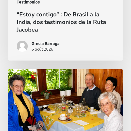
Testimonios
de
“Estoy contigo” : De Brasil a la
la
India, dos testimonios de la Ruta
Ruta
Jacobea
Jacobea
Grecia Bárraga
6 août 2026
Cardinal
Camillo
Ruini
un
«
pasteur
fidèle