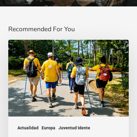
Recommended For You
“Estoy
contigo”
:
De
Brasil
a
la
India,
dos
Actualidad
Europa
Juventud Idente
testimonios