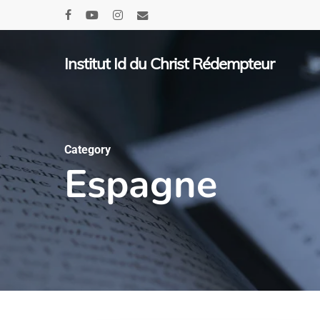
Skip
facebook
youtube
instagram
email
to
main
Institut Id du Christ Rédempteur
content
Category
Espagne