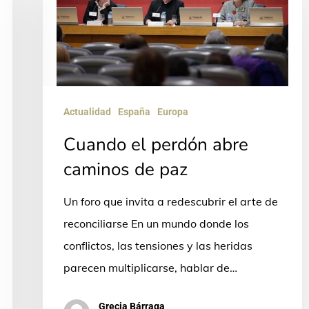
perdón
abre
caminos
de
paz
Actualidad
España
Europa
Cuando el perdón abre
caminos de paz
Un foro que invita a redescubrir el arte de
reconciliarse En un mundo donde los
conflictos, las tensiones y las heridas
parecen multiplicarse, hablar de…
Grecia Bárraga