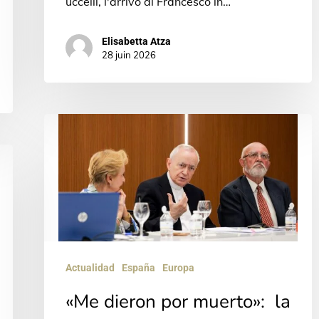
uccelli, l'arrivo di Francesco in…
Elisabetta Atza
28 juin 2026
«Me
dieron
por
muerto»:
la
Construcción
de
Actualidad
España
Europa
la
«Me dieron por muerto»: la
Sagrada