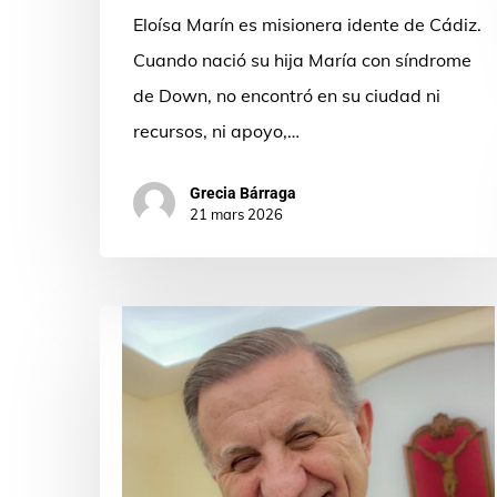
Eloísa Marín es misionera idente de Cádiz.
Cuando nació su hija María con síndrome
de Down, no encontró en su ciudad ni
recursos, ni apoyo,…
Grecia Bárraga
21 mars 2026
Hora
de
creer
y
esperar.