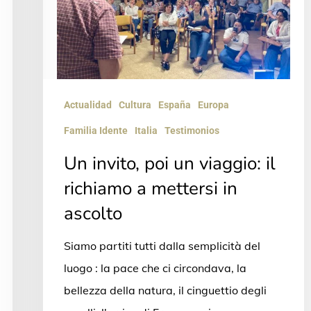
viaggio:
il
richiamo
a
mettersi
Actualidad
Cultura
España
Europa
in
Familia Idente
Italia
Testimonios
ascolto
Un invito, poi un viaggio: il
richiamo a mettersi in
ascolto
Siamo partiti tutti dalla semplicità del
luogo : la pace che ci circondava, la
bellezza della natura, il cinguettio degli