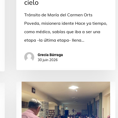
cielo
Tránsito de María del Carmen Orts
Poveda, misionera idente Hace ya tiempo,
como médico, sabías que iba a ser una
etapa -la última etapa- llena…
Grecia Bárraga
30 juin 2026
Un
invito,
poi
un