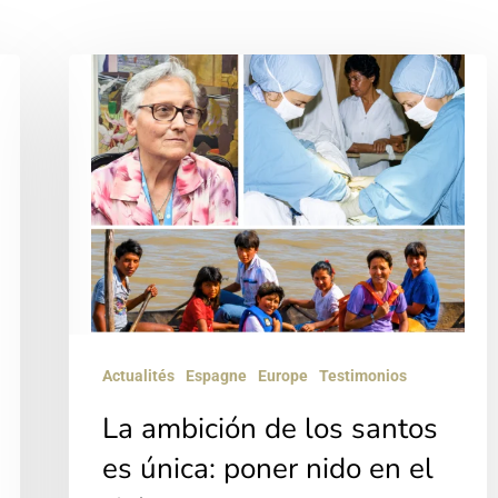
La
ambición
de
los
santos
es
única:
poner
nido
Actualités
Espagne
Europe
Testimonios
en
La ambición de los santos
el
es única: poner nido en el
cielo