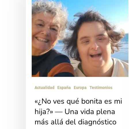
qué
bonita
es
mi
hija?»
—
Una
vida
plena
más
Actualidad
España
Europa
Testimonios
allá
«¿No ves qué bonita es mi
del
hija?» — Una vida plena
diagnóstico
más allá del diagnóstico