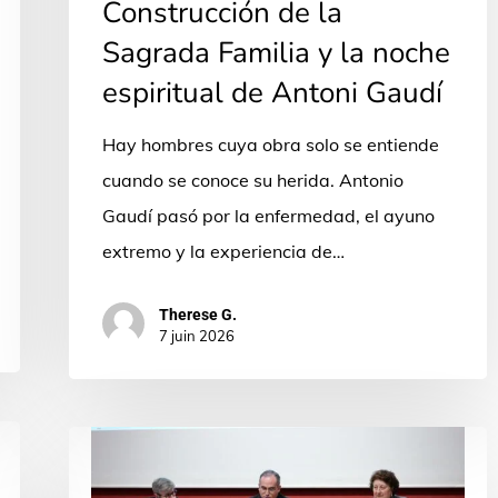
Construcción de la
Familia
Sagrada Familia y la noche
y
espiritual de Antoni Gaudí
la
noche
Hay hombres cuya obra solo se entiende
espiritual
cuando se conoce su herida. Antonio
de
Gaudí pasó por la enfermedad, el ayuno
Antoni
extremo y la experiencia de…
Gaudí
Therese G.
7 juin 2026
Cuando
el