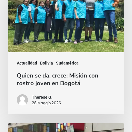
da,
crece:
Misión
con
rostro
joven
en
Actualidad
Bolivia
Sudamérica
Bogotá
Quien se da, crece: Misión con
rostro joven en Bogotá
Therese G.
28 Maggio 2026
¡El