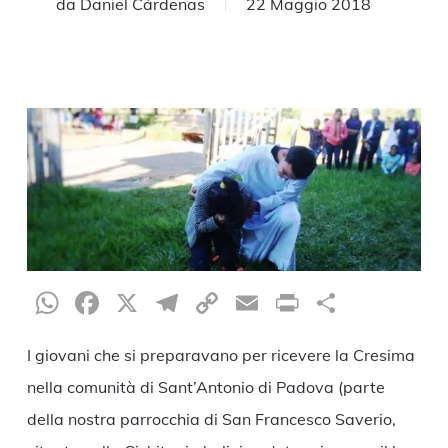
da
Daniel Cárdenas
22 Maggio 2018
WhatsApp
Facebook
X
Telegram
Copy
Email
Print
Condiv
Link
I giovani che si preparavano per ricevere la Cresima
nella comunità di Sant’Antonio di Padova (parte
della nostra parrocchia di San Francesco Saverio,