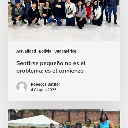
no
es
el
problema:
es
el
Actualidad
Bolivia
Sudamérica
comienzo
Sentirse pequeño no es el
problema: es el comienzo
Rebecca Sattler
4 Giugno 2026
Quien
se