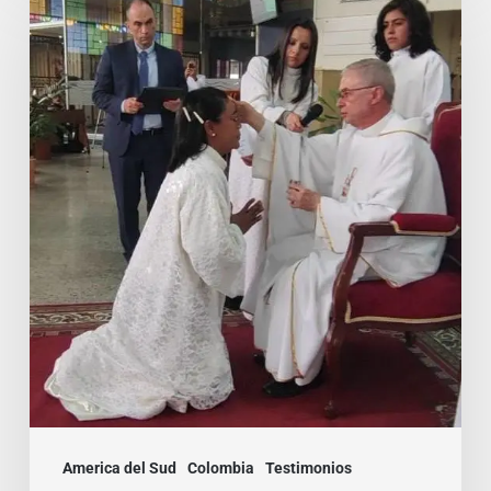
miedo
siempre
puede
aparecer,
pero
la
gracia
es
mayor!
America del Sud
Colombia
Testimonios