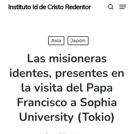
Menu
Skip
Instituto Id de Cristo Redentor
search
to
main
content
Asia
Japón
Las misioneras
identes, presentes en
la visita del Papa
Francisco a Sophia
University (Tokio)