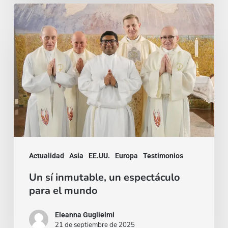
Un
sí
inmutable,
un
espectáculo
para
el
mundo
Actualidad
Asia
EE.UU.
Europa
Testimonios
Un sí inmutable, un espectáculo
para el mundo
Eleanna Guglielmi
21 de septiembre de 2025