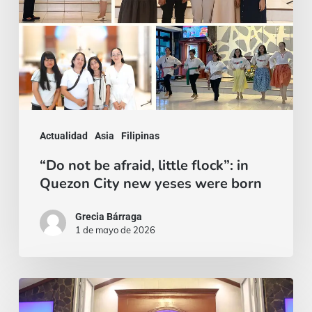
flock”:
in
Quezon
City
new
yeses
Actualidad
Asia
Filipinas
were
“Do not be afraid, little flock”: in
born
Quezon City new yeses were born
Grecia Bárraga
1 de mayo de 2026
Two
Lives