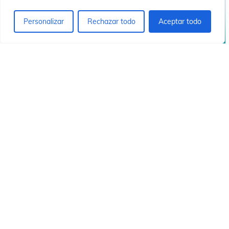
ó
ó
Personalizar
Rechazar todo
Aceptar todo