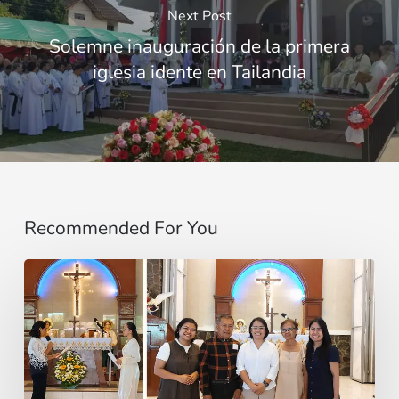
Next Post
Solemne inauguración de la primera
iglesia idente en Tailandia
Recommended For You
“Do
not
be
afraid,
little