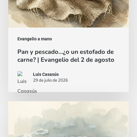
del
2
de
agosto
Evangelio a mano
Pan y pescado…¿o un estofado de
carne? | Evangelio del 2 de agosto
Luis Casasús
29 de julio de 2026
Un
corazón
sabio
e