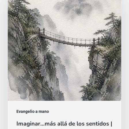
más
allá
de
los
sentidos
|
Evangelio
del
9
de
agosto
Evangelio a mano
Imaginar…más allá de los sentidos |