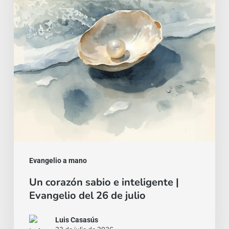
inteligente
|
Evangelio
del
26
de
julio
Evangelio a mano
Un corazón sabio e inteligente |
Evangelio del 26 de julio
Luis Casasús