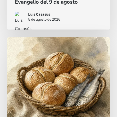
Evangelio del 9 de agosto
Luis Casasús
5 de agosto de 2026
Pan
y
pescado…
¿o
un
estofado
de
carne?
|
Evangelio