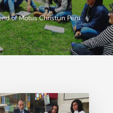
nd of Motus Christi in Peru
El
iedo
iempre