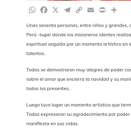
WhatsApp
Facebook
X
Telegram
Copy
Email
Print
Sh
Link
Unas sesenta personas, entre niños y grandes, de
Perú –lugar donde los misioneros identes realiz
espiritual seguida por un momento artístico en 
talentos.
Todos se demostraron muy alegres de poder compa
sobre el amor que encierra la navidad y su manif
todos los presentes.
Luego tuvo lugar un momento artístico que term
Todos expresaron su agradecimiento por poder c
manifiesta en sus vidas.