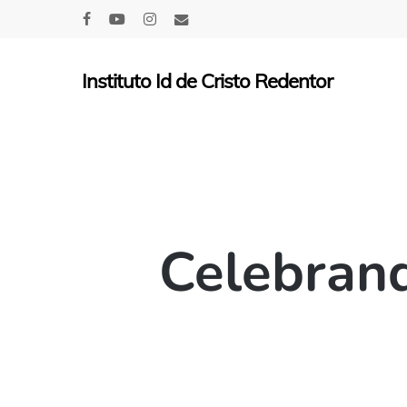
Skip
facebook
youtube
instagram
email
to
main
Instituto Id de Cristo Redentor
content
Celebrand