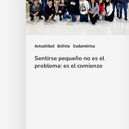
es
el
problema:
es
el
Actualidad
Bolivia
Sudamérica
comienzo
Sentirse pequeño no es el
problema: es el comienzo