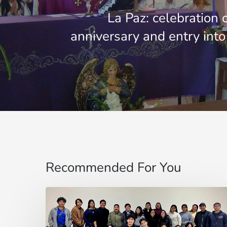
La Paz: celebration o
anniversary and entry in
Recommended For You
Sentirse
pequeño
no