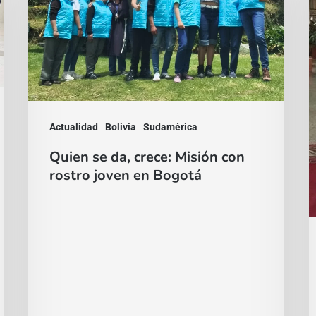
crece:
p
Misión
a
con
p
rostro
l
joven
g
Actualidad
Bolivia
Sudamérica
en
e
Quien se da, crece: Misión con
Bogotá
m
rostro joven en Bogotá