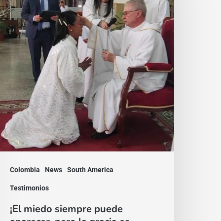
uede
parecer,
ero
a
racia
s
ayor!
Colombia
News
South America
Testimonios
¡El miedo siempre puede