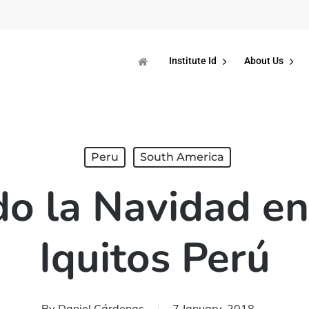
Institute Id
About Us
Peru
South America
o la Navidad en 
Iquitos Perú
By
Daniel Cárdenas
7 January, 2018