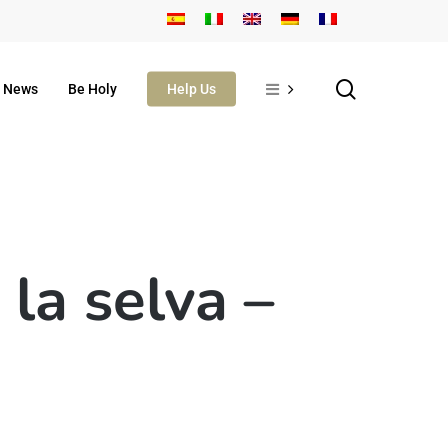
search
News
Be Holy
Help Us
la selva –