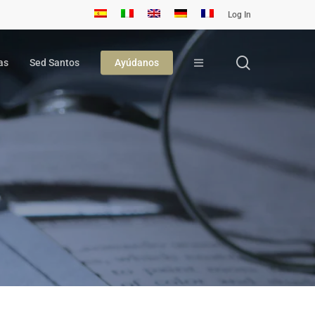
Log In
search
as
Sed Santos
Ayúdanos