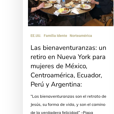
Nueva
York
para
mujeres
EE.UU.
Familia Idente
Norteamérica
de
Las bienaventuranzas: un
México,
retiro en Nueva York para
Centroamérica,
Ecuador,
mujeres de México,
Perú
Centroamérica, Ecuador,
y
Perú y Argentina:
Argentina:
“Las bienaventuranzas son el retrato de
Jesús, su forma de vida, y son el camino
de la verdadera felicidad” –Papa