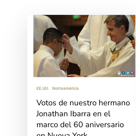
Votos
de
nuestro
hermano
Jonathan
Ibarra
en
el
EE.UU.
Norteamérica
marco
Votos de nuestro hermano
del
Jonathan Ibarra en el
60
Hit enter to search or ESC to close
marco del 60 aniversario
aniversario
en Nueva York