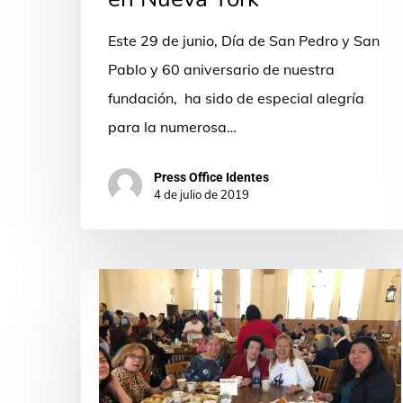
en
Nueva
Este 29 de junio, Día de San Pedro y San
York
Pablo y 60 aniversario de nuestra
fundación, ha sido de especial alegría
para la numerosa…
Press Office Identes
4 de julio de 2019
Las
bienaventuranzas:
un
retiro
en