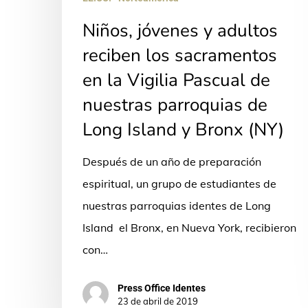
la
Niños, jóvenes y adultos
Vigilia
Pascual
reciben los sacramentos
de
en la Vigilia Pascual de
nuestras
nuestras parroquias de
parroquias
Long Island y Bronx (NY)
de
Long
Después de un año de preparación
Island
espiritual, un grupo de estudiantes de
y
nuestras parroquias identes de Long
Bronx
Island el Bronx, en Nueva York, recibieron
(NY)
con…
Press Office Identes
23 de abril de 2019