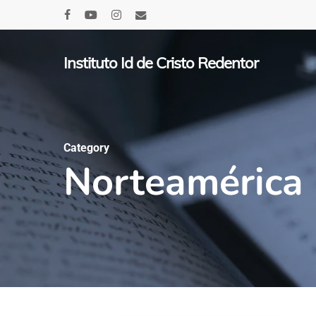
Skip
facebook
youtube
instagram
email
to
main
Instituto Id de Cristo Redentor
content
Category
Norteamérica