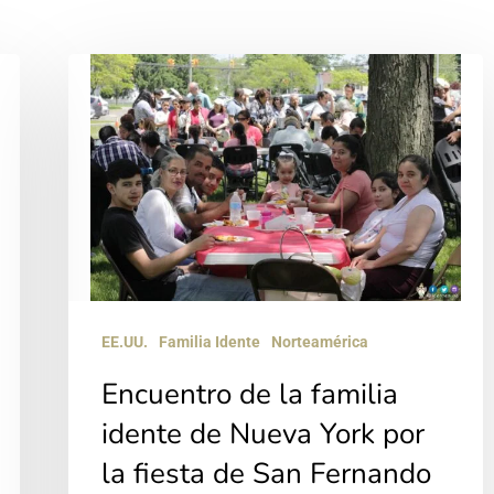
Encuentro
de
la
familia
idente
de
Nueva
York
EE.UU.
Familia Idente
Norteamérica
por
Encuentro de la familia
la
fiesta
idente de Nueva York por
de
la fiesta de San Fernando