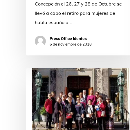
Concepción el 26, 27 y 28 de Octubre se
llevó a cabo el retiro para mujeres de
habla española…
Press Office Identes
6 de noviembre de 2018
El
Evangelio,
un
camino
para
llegar
a