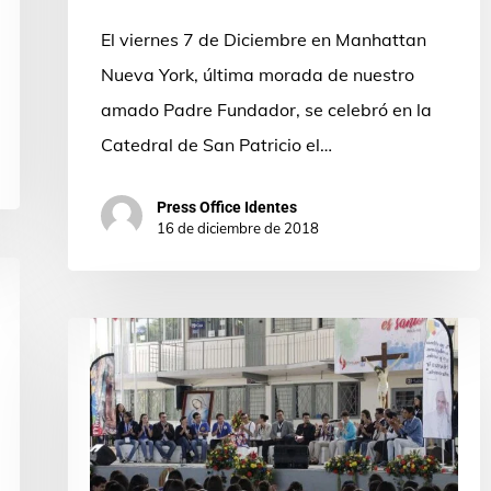
la
El viernes 7 de Diciembre en Manhattan
catedral
Nueva York, última morada de nuestro
de
amado Padre Fundador, se celebró en la
St.
Catedral de San Patricio el…
Patricks
de
Press Office Identes
16 de diciembre de 2018
Nueva
York
Estrechando
lazos
a
partir
del