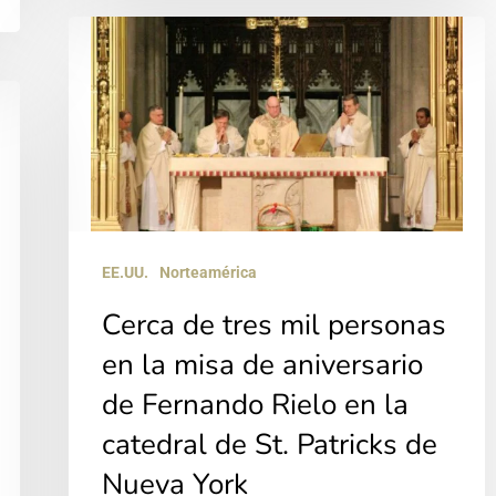
Cerca
de
tres
mil
personas
en
la
EE.UU.
Norteamérica
misa
de
Cerca de tres mil personas
aniversario
en la misa de aniversario
de
de Fernando Rielo en la
Fernando
catedral de St. Patricks de
Rielo
Nueva York
en