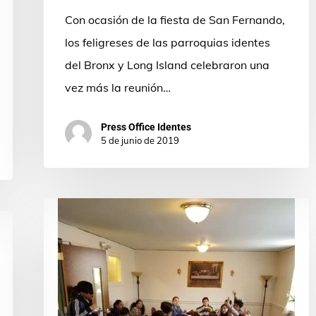
San
Con ocasión de la fiesta de San Fernando,
Fernando
los feligreses de las parroquias identes
del Bronx y Long Island celebraron una
vez más la reunión…
Press Office Identes
5 de junio de 2019
Retiro
de
Primera
Comunión
en