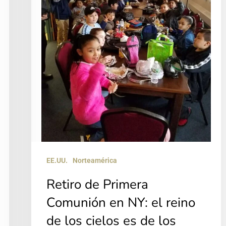
NY:
el
reino
de
los
cielos
es
de
los
niños
EE.UU.
Norteamérica
Retiro de Primera
Comunión en NY: el reino
de los cielos es de los