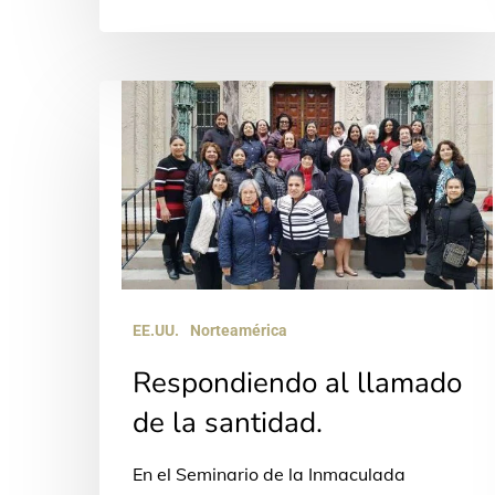
Respondiendo
al
llamado
de
la
santidad.
EE.UU.
Norteamérica
Respondiendo al llamado
de la santidad.
En el Seminario de la Inmaculada