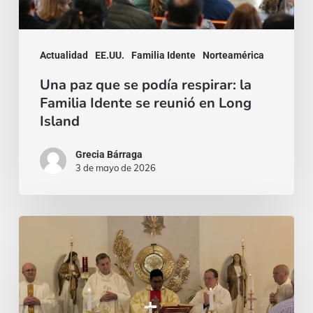
Familia
Idente
Actualidad
EE.UU.
Familia Idente
Norteamérica
se
reunió
Una paz que se podía respirar: la
Familia Idente se reunió en Long
en
Island
Long
Island
Grecia Bárraga
3 de mayo de 2026
Hay
quien
espera
una