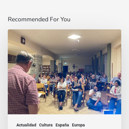
Recommended For You
Un
invito,
poi
un
viaggio:
il
richiamo
a
mettersi
in
Actualidad
Cultura
España
Europa
ascolto