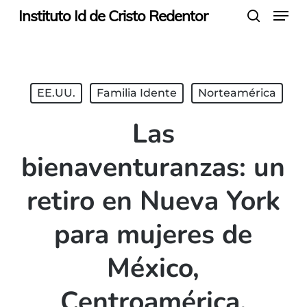
Menu
Skip
Instituto Id de Cristo Redentor
search
to
main
content
EE.UU.
Familia Idente
Norteamérica
Las
bienaventuranzas: un
retiro en Nueva York
para mujeres de
México,
Centroamérica,