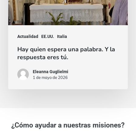
palabra.
Y
la
respuesta
Actualidad
EE.UU.
Italia
eres
Hay quien espera una palabra. Y la
tú.
respuesta eres tú.
Eleanna Guglielmi
1 de mayo de 2026
¿Cómo ayudar a nuestras misiones?