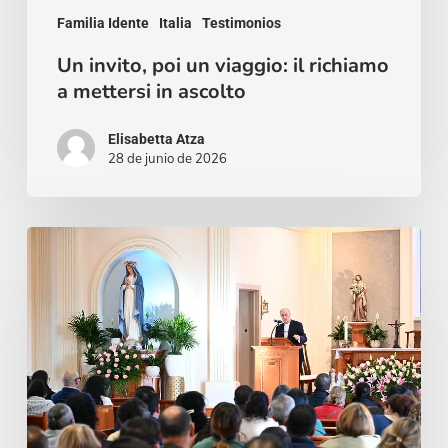
Familia Idente
Italia
Testimonios
Un invito, poi un viaggio: il richiamo
a mettersi in ascolto
Elisabetta Atza
28 de junio de 2026
Una
paz
que
se
podía
respirar:
la