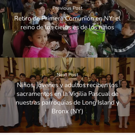
Previous Post
Retiro de Primera Comunión en NY: el
reino de los cielos es de los niños
Next Post
Niños, jóvenes y adultos reciben los
sacramentos en la Vigilia Pascual de
nuestras parroquias de Long Island y
Bronx (NY)