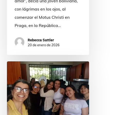
amor”, decía una joven boliviana,
con lágrimas en los ojos, al
comenzar el Motus Christi en
Praga, en la República…
Rebecca Sattler
20 de enero de 2026
Adviento
entre
jóvenes:
silencio,
preguntas
y
esperanza