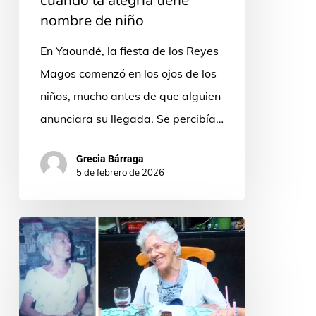
cuando la alegría tiene
niño
nombre de niño
En Yaoundé, la fiesta de los Reyes
Magos comenzó en los ojos de los
niños, mucho antes de que alguien
anunciara su llegada. Se percibía…
Grecia Bárraga
5 de febrero de 2026
“Gracias
a
Dios
ya