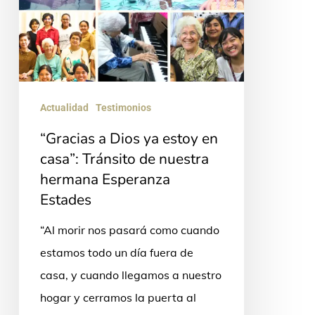
estoy
en
casa”:
Tránsito
de
Actualidad
Testimonios
nuestra
“Gracias a Dios ya estoy en
hermana
casa”: Tránsito de nuestra
Esperanza
hermana Esperanza
Estades
Estades
“Al morir nos pasará como cuando
estamos todo un día fuera de
casa, y cuando llegamos a nuestro
hogar y cerramos la puerta al