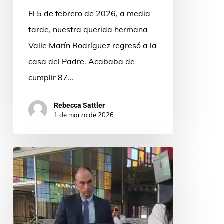
El 5 de febrero de 2026, a media
tarde, nuestra querida hermana
Valle Marín Rodríguez regresó a la
casa del Padre. Acababa de
cumplir 87…
Rebecca Sattler
1 de marzo de 2026
¡El
miedo
siempre
puede
aparecer,