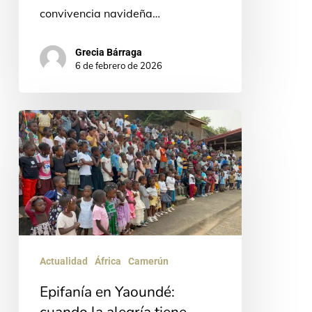
convivencia navideña…
Grecia Bárraga
6 de febrero de 2026
Epifanía
en
Yaoundé:
cuando
la
alegría
tiene
Actualidad
África
Camerún
nombre
Epifanía en Yaoundé:
de