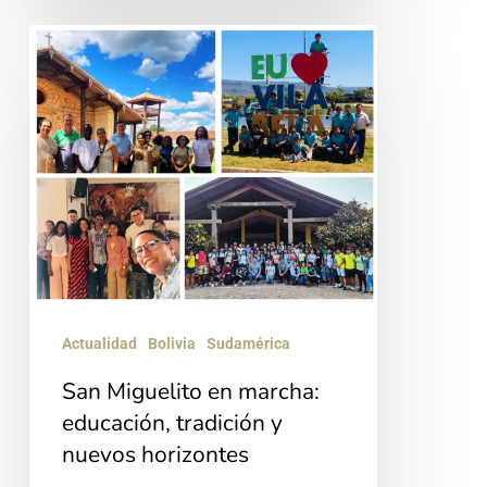
San
Miguelito
en
marcha:
educación,
tradición
y
nuevos
horizontes
Actualidad
Bolivia
Sudamérica
San Miguelito en marcha:
educación, tradición y
nuevos horizontes