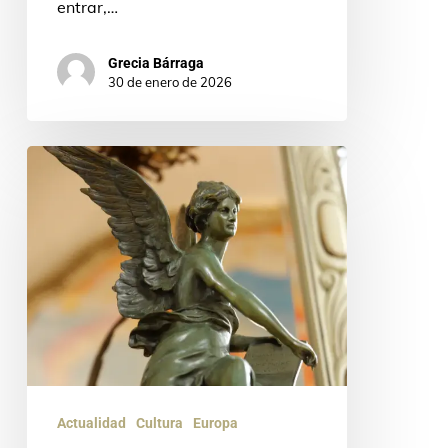
entrar,…
Grecia Bárraga
30 de enero de 2026
Convocatoria
2026
del
Premio
Mundial
Fernando
Rielo
de
Poesía
Actualidad
Cultura
Europa