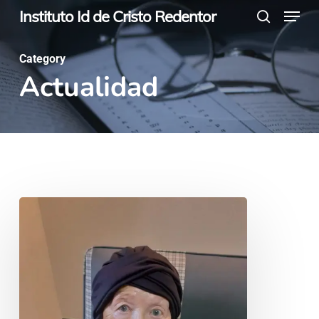
Menu
Skip
Instituto Id de Cristo Redentor
search
to
main
Category
Actualidad
content
Valle
Marín
Rodríguez:
Un
testimonio