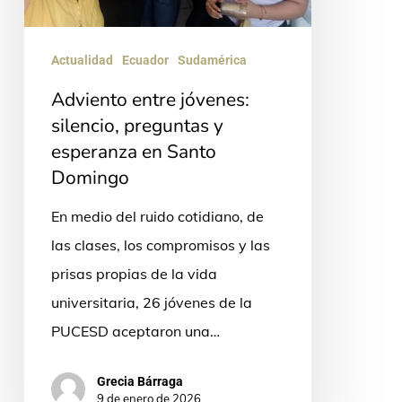
en
Santo
Actualidad
Ecuador
Sudamérica
Domingo
Adviento entre jóvenes:
silencio, preguntas y
esperanza en Santo
Domingo
En medio del ruido cotidiano, de
las clases, los compromisos y las
prisas propias de la vida
universitaria, 26 jóvenes de la
PUCESD aceptaron una…
Grecia Bárraga
9 de enero de 2026