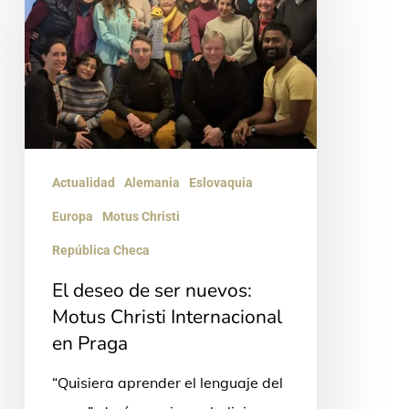
de
ser
nuevos:
Motus
Christi
Internacional
Actualidad
Alemania
Eslovaquia
en
Europa
Motus Christi
Praga
República Checa
El deseo de ser nuevos:
Motus Christi Internacional
en Praga
“Quisiera aprender el lenguaje del