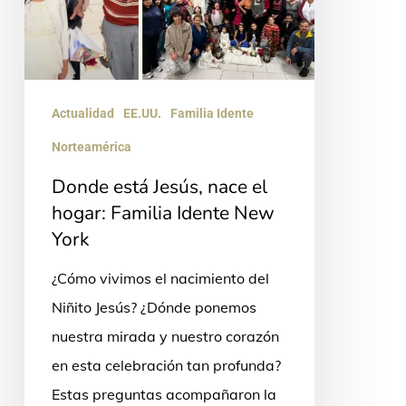
hogar:
Familia
Idente
New
Actualidad
EE.UU.
Familia Idente
York
Norteamérica
Donde está Jesús, nace el
hogar: Familia Idente New
York
¿Cómo vivimos el nacimiento del
Niñito Jesús? ¿Dónde ponemos
nuestra mirada y nuestro corazón
en esta celebración tan profunda?
Estas preguntas acompañaron la