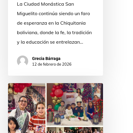
La Ciudad Monástica San
Miguelito continúa siendo un faro
de esperanza en la Chiquitania
boliviana, donde la fe, la tradición
y la educación se entrelazan…
Grecia Bárraga
12 de febrero de 2026
Donde
está
Jesús,
nace
el