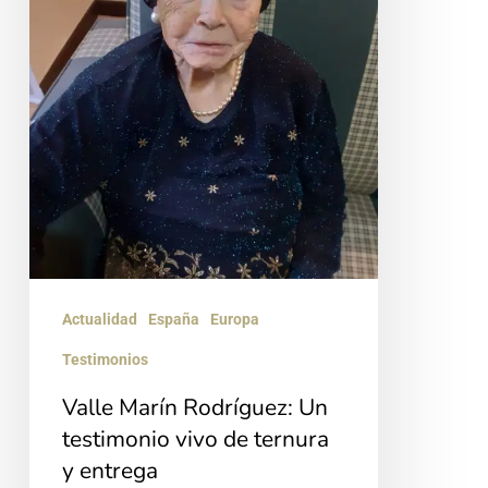
vivo
de
ternura
y
entrega
Actualidad
España
Europa
Testimonios
Valle Marín Rodríguez: Un
testimonio vivo de ternura
y entrega