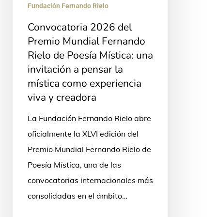
Mística:
Fundación Fernando Rielo
una
Convocatoria 2026 del
invitación
Premio Mundial Fernando
a
Rielo de Poesía Mística: una
pensar
invitación a pensar la
la
mística como experiencia
mística
viva y creadora
como
La Fundación Fernando Rielo abre
experiencia
oficialmente la XLVI edición del
viva
Premio Mundial Fernando Rielo de
y
Poesía Mística, una de las
creadora
convocatorias internacionales más
consolidadas en el ámbito…