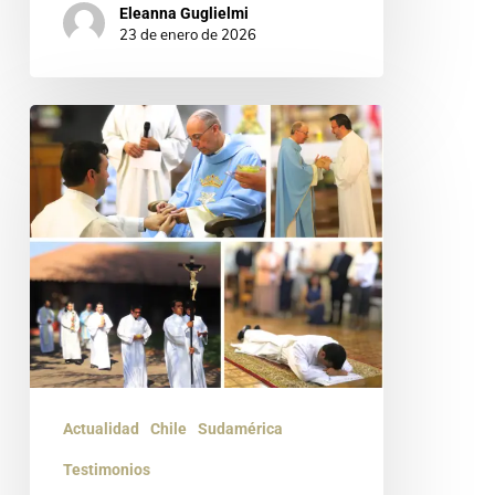
Eleanna Guglielmi
23 de enero de 2026
“Un
sí
que
nace
del
encuentro”:
Testimonio
de
Manuel
Actualidad
Chile
Sudamérica
Pérez
Testimonios
en