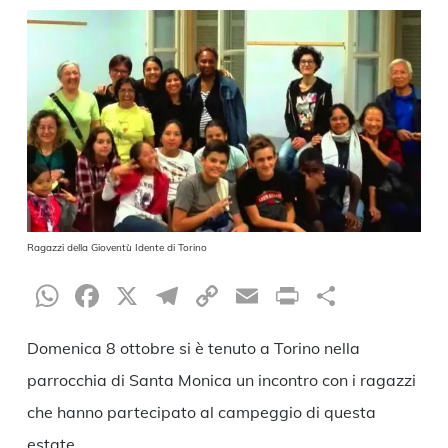
Ragazzi della Gioventù Idente di Torino
WhatsApp
Facebook
X
Telegram
Copy
Email
Print
Condiv
Link
Domenica 8 ottobre si è tenuto a Torino nella
parrocchia di Santa Monica un incontro con i ragazzi
che hanno partecipato al campeggio di questa
estate.