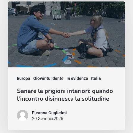
Sanare
le
prigioni
interiori:
quando
l’incontro
disinnesca
la
Europa
Gioventù idente
In evidenza
Italia
solitudine
Sanare le prigioni interiori: quando
l’incontro disinnesca la solitudine
Eleanna Guglielmi
20 Gennaio 2026