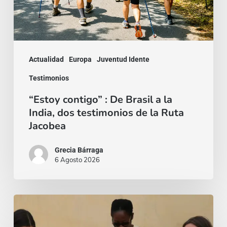
a
la
India,
dos
Actualidad
Europa
Juventud Idente
testimonios
Testimonios
de
“Estoy contigo” : De Brasil a la
la
India, dos testimonios de la Ruta
Ruta
Jacobea
Jacobea
Grecia Bárraga
6 Agosto 2026
“Mi
fido