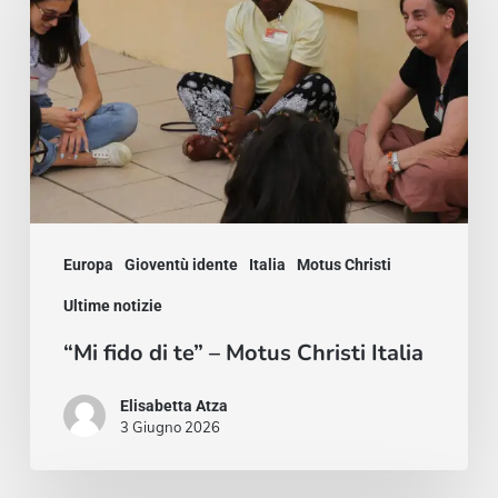
di
te”
–
Motus
Christi
Italia
Europa
Gioventù idente
Italia
Motus Christi
Ultime notizie
“Mi fido di te” – Motus Christi Italia
Elisabetta Atza
3 Giugno 2026