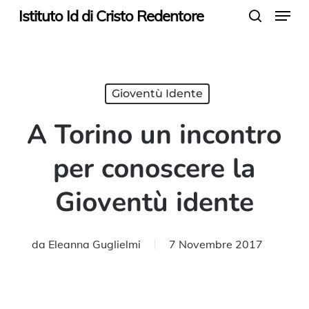
Menu
Skip
Istituto Id di Cristo Redentore
search
to
main
content
Gioventù Idente
A Torino un incontro
per conoscere la
Gioventù idente
da
Eleanna Guglielmi
7 Novembre 2017