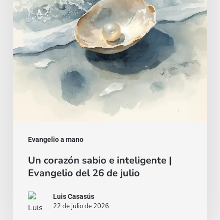
|
Evangelio
del
26
de
julio
Evangelio a mano
Un corazón sabio e inteligente |
Evangelio del 26 de julio
Luis Casasús
22 de julio de 2026