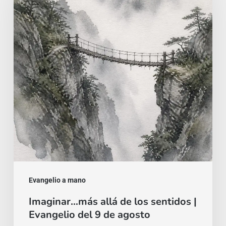
allá
de
los
sentidos
|
Evangelio
del
9
de
agosto
Evangelio a mano
Imaginar…más allá de los sentidos |
Evangelio del 9 de agosto