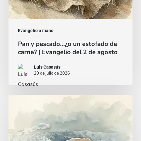
del
2
de
agosto
Evangelio a mano
Pan y pescado…¿o un estofado de
carne? | Evangelio del 2 de agosto
Luis Casasús
29 de julio de 2026
Un
corazón
sabio
e
inteligente