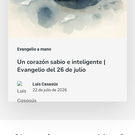
26
de
julio
Evangelio a mano
Un corazón sabio e inteligente |
Evangelio del 26 de julio
Luis Casasús
22 de julio de 2026