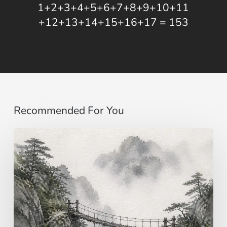
1+2+3+4+5+6+7+8+9+10+11
+12+13+14+15+16+17 = 153
Recommended For You
Imaginar…
más
allá
de
los
sentidos