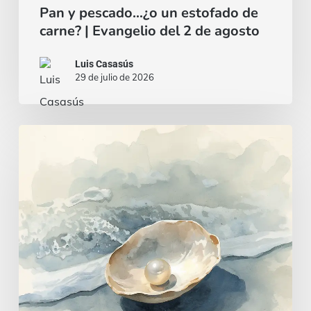
Pan y pescado…¿o un estofado de
carne? | Evangelio del 2 de agosto
Luis Casasús
29 de julio de 2026
Un
corazón
sabio
e
inteligente
|
Evangelio
del