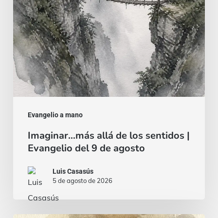
|
Evangelio
del
9
de
agosto
Evangelio a mano
Imaginar…más allá de los sentidos |
Evangelio del 9 de agosto
Luis Casasús
5 de agosto de 2026