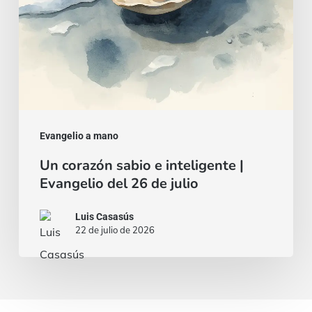
del
26
de
julio
Evangelio a mano
Un corazón sabio e inteligente |
Evangelio del 26 de julio
Luis Casasús
22 de julio de 2026