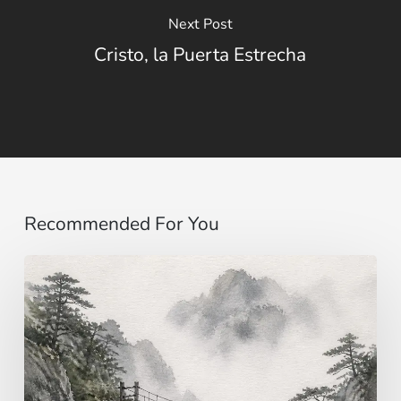
Next Post
Cristo, la Puerta Estrecha
Recommended For You
Imaginar…
más
allá
de
los