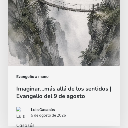
sentidos
|
Evangelio
del
9
de
agosto
Evangelio a mano
Imaginar…más allá de los sentidos |
Evangelio del 9 de agosto
Luis Casasús
5 de agosto de 2026