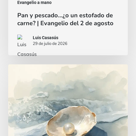
agosto
Evangelio a mano
Pan y pescado…¿o un estofado de
carne? | Evangelio del 2 de agosto
Luis Casasús
29 de julio de 2026
Un
corazón
sabio
e
inteligente
|
Evangelio