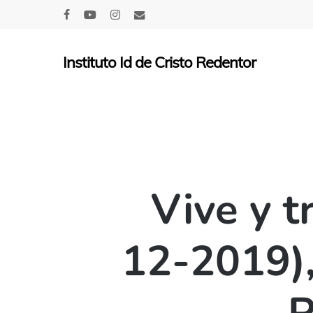
Skip
facebook
youtube
instagram
email
to
main
Instituto Id de Cristo Redentor
content
Vive y t
12-2019),