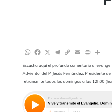
P
WhatsApp
Facebook
X
Telegram
Copy
Email
Print
Sh
Link
Escucha aquí el profundo comentario al evangel
Adviento, del P. Jesús Fernández, Presidente de 
retransmite todos los domingos a las 12h00 (ho
Hit enter to search or ESC to close