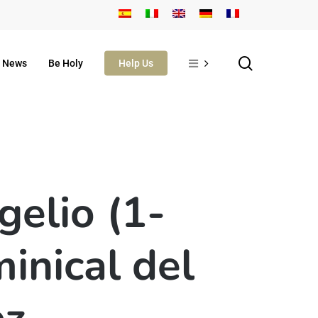
search
News
Be Holy
Help Us
gelio (1-
inical del