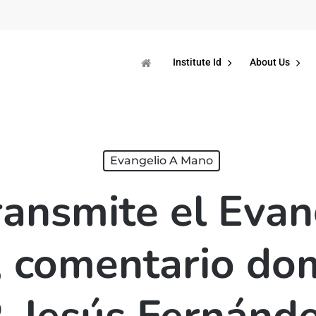
Institute Id
About Us
Evangelio A Mano
ransmite el Evan
 comentario dom