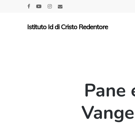
Skip
facebook
youtube
instagram
email
to
main
Istituto Id di Cristo Redentore
content
Pane e
Vangel