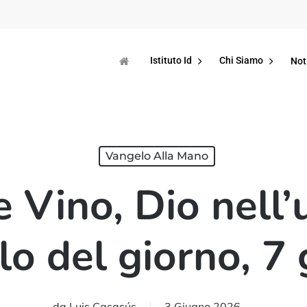
Istituto Id
Chi Siamo
Not
Vangelo Alla Mano
 Vino, Dio nell
o del giorno, 7
da
Luis Casasús
3 Giugno 2026