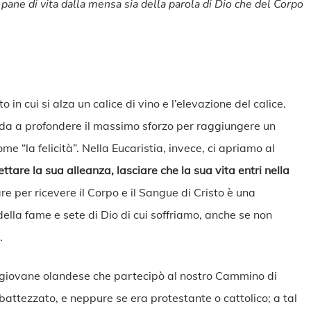
l pane di vita
d
alla mensa sia della parola di Dio che del Corpo
in cui si alza un calice di vino e l’elevazione del calice.
enda a profondere il massimo sforzo per raggiungere un
e “la felicità”. Nella Eucaristia, invece, ci apriamo al
ettare la sua alleanza, lasciare che la sua vita entri nella
are per ricevere il Corpo e il Sangue di Cristo è una
ella fame e sete di Dio di cui soffriamo, anche se non
.
n giovane olandese che partecipò al nostro Cammino di
ttezzato, e neppure se era protestante o cattolico; a tal