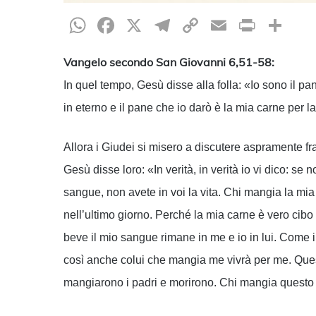
WhatsApp
Facebook
X
Telegram
Copy
Email
Print
Co
Link
Vangelo secondo San Giovanni 6,51-58:
In quel tempo, Gesù disse alla folla: «Io sono il p
in eterno e il pane che io darò è la mia carne per l
Allora i Giudei si misero a discutere aspramente f
Gesù disse loro: «In verità, in verità io vi dico: s
sangue, non avete in voi la vita. Chi mangia la mia 
nell’ultimo giorno. Perché la mia carne è vero cib
beve il mio sangue rimane in me e io in lui. Come i
così anche colui che mangia me vivrà per me. Ques
mangiarono i padri e morirono. Chi mangia questo 