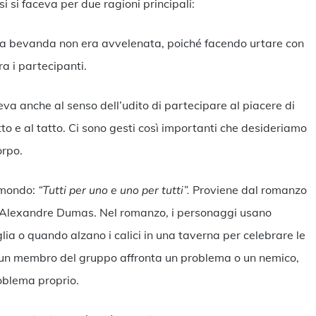
si si faceva per due ragioni principali:
 la bevanda non era avvelenata, poiché facendo urtare con
ra i partecipanti.
teva anche al senso dell’udito di partecipare al piacere di
fatto e al tatto. Ci sono gesti così importanti che desideriamo
orpo.
l mondo:
“Tutti per uno e uno per tutti”.
Proviene dal romanzo
e Alexandre Dumas. Nel romanzo, i personaggi usano
ia o quando alzano i calici in una taverna per celebrare le
Se un membro del gruppo affronta un problema o un nemico,
roblema proprio.