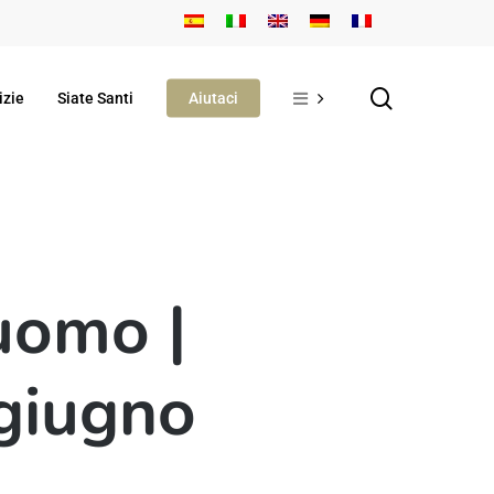
search
izie
Siate Santi
Aiutaci
’uomo |
 giugno