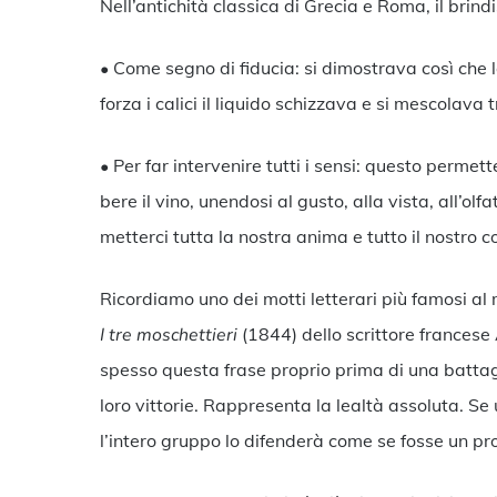
Nell’antichità classica di Grecia e Roma, il brindi
• Come segno di fiducia: si dimostrava così che
forza i calici il liquido schizzava e si mescolava t
• Per far intervenire tutti i sensi: questo permet
bere il vino, unendosi al gusto, alla vista, all’ol
metterci tutta la nostra anima e tutto il nostro c
Ricordiamo uno dei motti letterari più famosi a
I tre moschettieri
(1844) dello scrittore frances
spesso questa frase proprio prima di una battagl
loro vittorie. Rappresenta la lealtà assoluta. 
l’intero gruppo lo difenderà come se fosse un p