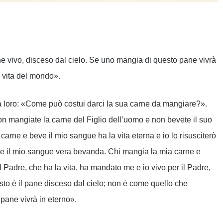
ndividi
ane vivo, disceso dal cielo. Se uno mangia di questo pane vivrà
a vita del mondo».
ra loro: «Come può costui darci la sua carne da mangiare?».
e non mangiate la carne del Figlio dell’uomo e non bevete il suo
carne e beve il mio sangue ha la vita eterna e io lo risusciterò
o e il mio sangue vera bevanda. Chi mangia la mia carne e
l Padre, che ha la vita, ha mandato me e io vivo per il Padre,
to è il pane disceso dal cielo; non è come quello che
pane vivrà in eterno».