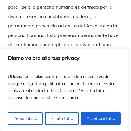
para Rielo la persona humana es definida por la
divina presencia constitutiva, es decir, la
permanente presencia ad extra del Absoluto en la
persona humana. Esta presencia permanente hace
del ser humano una réplica de la divinidad, una
mística deidad de la metafísica Divinidad.17
Diamo valore alla tua privacy
El P. McLean siempre manifestó entre sus mayores
Utilizziamo i cookie per migliorare la tua esperienza di
preocupaciones la racionalidad de la Divinidad, la
navigazione, offrirti pubblicità o contenuti personalizzati e
mística sacralidad de la persona humana
analizzare il nostro traffico. Cliccando “Accetta tutti”,
acconsenti al nostro utilizzo dei cookie.
(expresando algo más que ser humano. La
interrelación de las personas y sus expresiones
culturales y el puente entre cultura y tradiciones son
Personalizza
Rifiuta tutto
Accettare tutto
enriquecidas a la luz de perspectiva metafísica