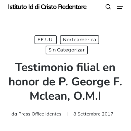
Menu
Skip
Istituto Id di Cristo Redentore
search
to
main
content
EE.UU.
Norteamérica
Sin Categorizar
Testimonio filial en
honor de P. George F.
Mclean, O.M.I
da
Press Office Identes
8 Settembre 2017