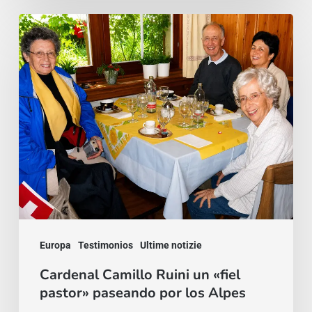
Cardenal
Camillo
Ruini
un
«fiel
pastor»
paseando
por
los
Alpes
Europa
Testimonios
Ultime notizie
Cardenal Camillo Ruini un «fiel
pastor» paseando por los Alpes