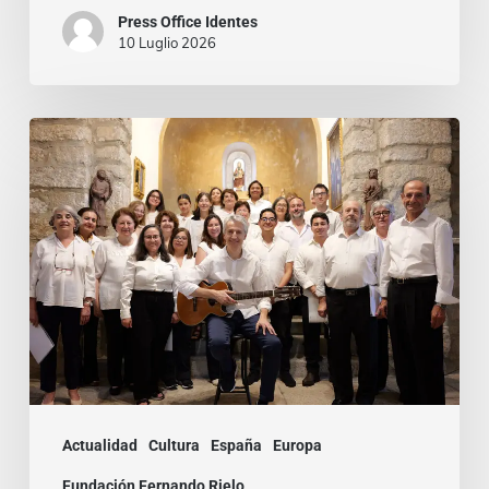
Press Office Identes
10 Luglio 2026
La
voz
que
une:
nace
la
Coral
Fernando
Rielo
Actualidad
Cultura
España
Europa
Fundación Fernando Rielo