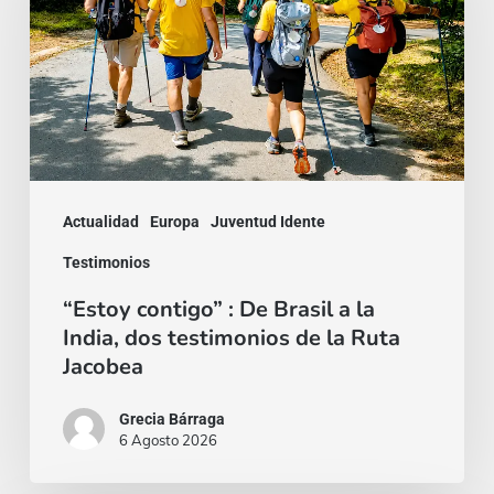
De
Brasil
a
la
India,
dos
Actualidad
Europa
Juventud Idente
testimonios
Testimonios
de
“Estoy contigo” : De Brasil a la
la
India, dos testimonios de la Ruta
Ruta
Jacobea
Jacobea
Grecia Bárraga
6 Agosto 2026