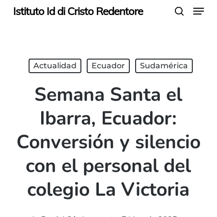
Menu
Skip
Istituto Id di Cristo Redentore
search
to
main
content
Actualidad
Ecuador
Sudamérica
Semana Santa el
Ibarra, Ecuador:
Conversión y silencio
con el personal del
colegio La Victoria