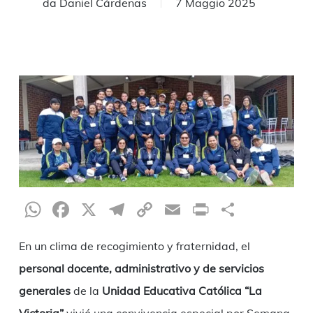
da
Daniel Cárdenas
7 Maggio 2025
WhatsApp
Facebook
X
Telegram
Copy
Email
Print
Condiv
Link
En un clima de recogimiento y fraternidad, el
personal docente, administrativo y de servicios
generales
de la
Unidad Educativa Católica “La
Victoria”
vivió una convivencia especial por Semana