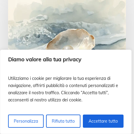
cuore
saggio
e
intelligente
|
Vangelo
Diamo valore alla tua privacy
del
giorno,
26
Utilizziamo i cookie per migliorare la tua esperienza di
navigazione, offrirti pubblicità o contenuti personalizzati e
luglio
analizzare il nostro traffico. Cliccando “Accetta tutti”,
acconsenti al nostro utilizzo dei cookie.
Vangelo alla mano
Personalizza
Rifiuta tutto
Accettare tutto
Un cuore saggio e intelligente |