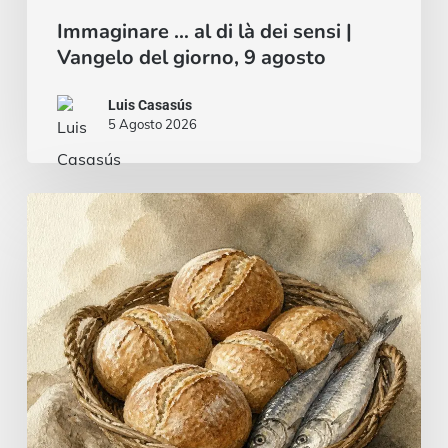
Immaginare … al di là dei sensi |
Vangelo del giorno, 9 agosto
Luis Casasús
5 Agosto 2026
Pane
e
pesce
…
o
uno
stufato
di