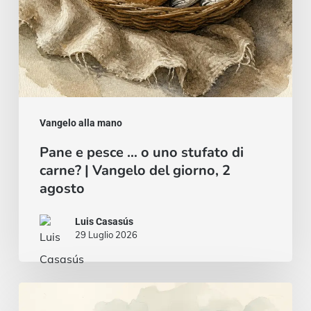
carne?
|
Vangelo
del
giorno,
2
Vangelo alla mano
agosto
Pane e pesce … o uno stufato di
carne? | Vangelo del giorno, 2
agosto
Luis Casasús
29 Luglio 2026
Un