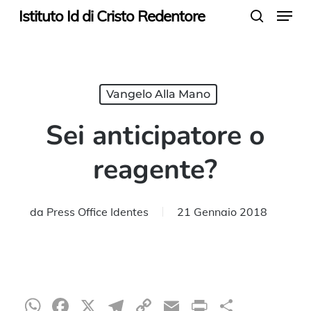
Menu
Skip
Istituto Id di Cristo Redentore
search
to
main
content
Vangelo Alla Mano
Sei anticipatore o
reagente?
da
Press Office Identes
21 Gennaio 2018
WhatsApp
Facebook
X
Telegram
Copy
Email
Print
Condiv