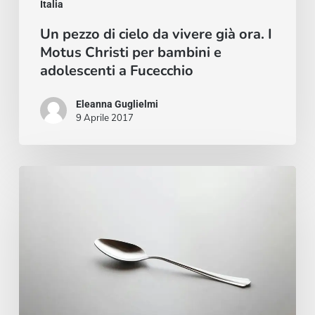
Motus
Italia
Christi
Un pezzo di cielo da vivere già ora. I
Motus Christi per bambini e
per
adolescenti a Fucecchio
bambini
e
Eleanna Guglielmi
adolescenti
9 Aprile 2017
a
Fucecchio
Pronti
a
visitare
il
deserto?
|
Vangelo