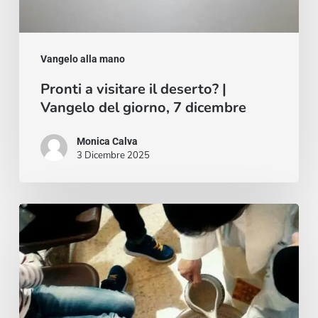
del
giorno,
Vangelo alla mano
7
Pronti a visitare il deserto? |
dicembre
Vangelo del giorno, 7 dicembre
Monica Calva
3 Dicembre 2025
Un
giovedì
santo
ai
piedi