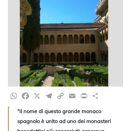
WhatsApp
Facebook
X
Telegram
Copy
Email
Print
Condiv
Link
“Il nome di questo grande monaco
spagnolo è unito ad uno dei monasteri