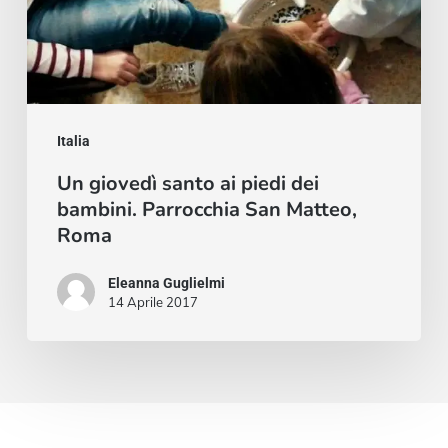
dei
bambini.
Parrocchia
San
Matteo,
Italia
Roma
Un giovedì santo ai piedi dei
bambini. Parrocchia San Matteo,
Roma
Eleanna Guglielmi
14 Aprile 2017