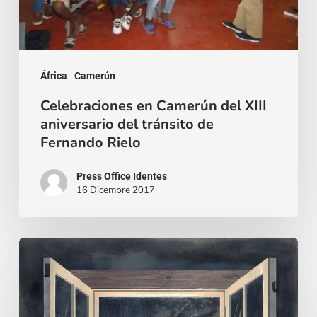
del
tránsito
de
Fernando
África
Camerún
Rielo
Celebraciones en Camerún del XIII
aniversario del tránsito de
Fernando Rielo
Press Office Identes
16 Dicembre 2017
La
missione,
anticipo
del