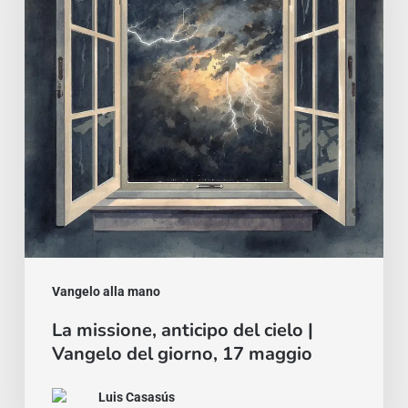
cielo
|
Vangelo
del
giorno,
17
maggio
Vangelo alla mano
La missione, anticipo del cielo |
Vangelo del giorno, 17 maggio
Luis Casasús