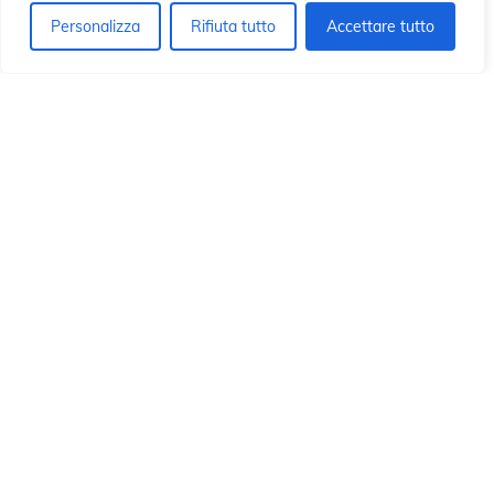
n
n
Personalizza
Rifiuta tutto
Accettare tutto