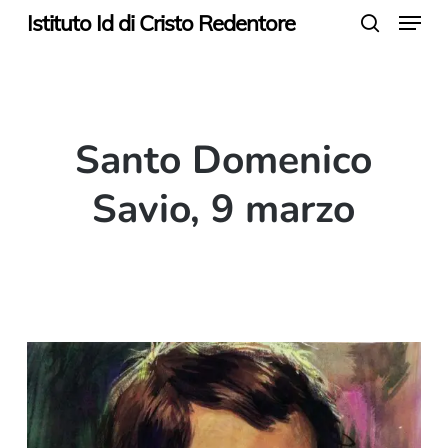
Menu
Skip
Istituto Id di Cristo Redentore
search
to
main
content
Santo Domenico
Savio, 9 marzo