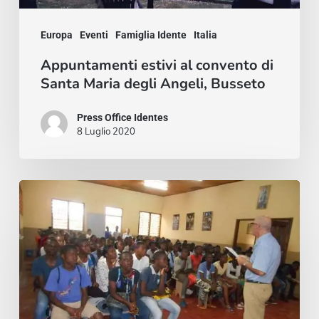
Angeli,
Busseto
Europa
Eventi
Famiglia Idente
Italia
Appuntamenti estivi al convento di
Santa Maria degli Angeli, Busseto
Press Office Identes
8 Luglio 2020
Celebraciones
en
Camerún
del
XIII
aniversario