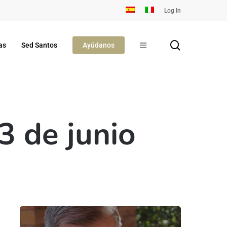
Log In
search
as
Sed Santos
Ayúdanos
 de junio