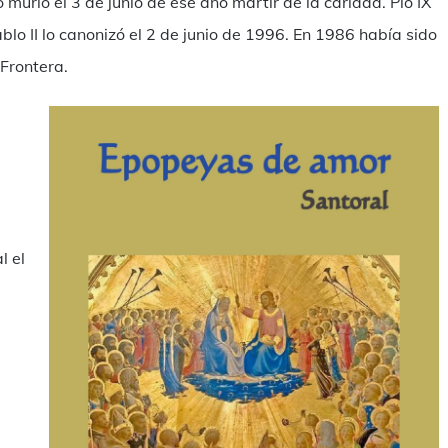
 murió el 3 de junio de ese año mártir de la caridad. Pío IX
blo II lo canonizó el 2 de junio de 1996. En 1986 había sido
 Frontera.
l el