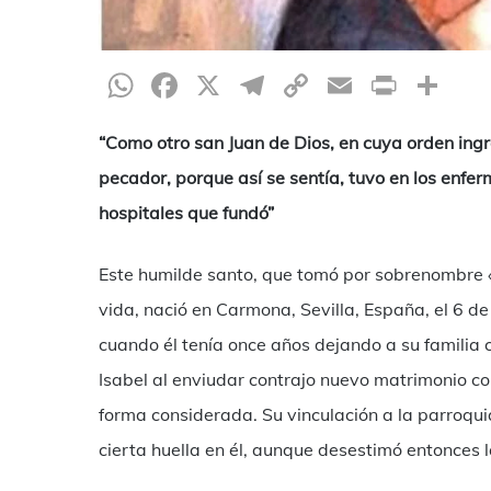
WhatsApp
Facebook
X
Telegram
Copy
Email
Print
Co
Link
“Como otro san Juan de Dios, en cuya orden ingr
pecador, porque así se sentía, tuvo en los enfer
hospitales que fundó”
Este humilde santo, que tomó por sobrenombre «J
vida, nació en Carmona, Sevilla, España, el 6 de
cuando él tenía once años dejando a su familia 
Isabel al enviudar contrajo nuevo matrimonio 
forma considerada. Su vinculación a la parroqu
cierta huella en él, aunque desestimó entonces l