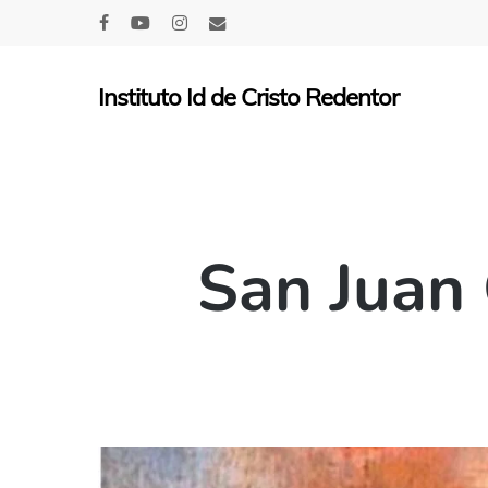
Skip
facebook
youtube
instagram
email
to
main
Instituto Id de Cristo Redentor
content
San Juan