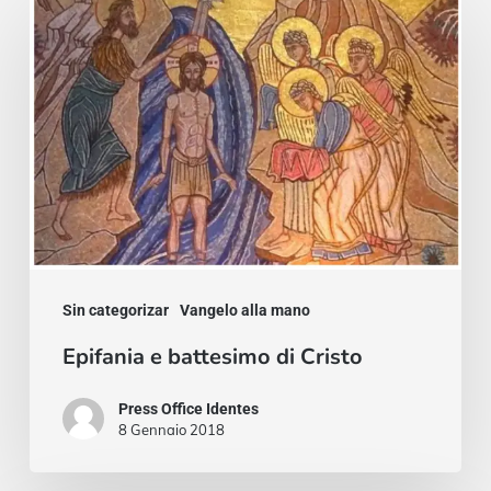
e
battesimo
di
Cristo
Sin categorizar
Vangelo alla mano
Epifania e battesimo di Cristo
Press Office Identes
8 Gennaio 2018