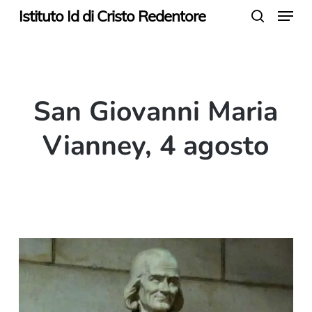
Menu
Skip
Istituto Id di Cristo Redentore
search
to
main
content
San Giovanni Maria
Vianney, 4 agosto