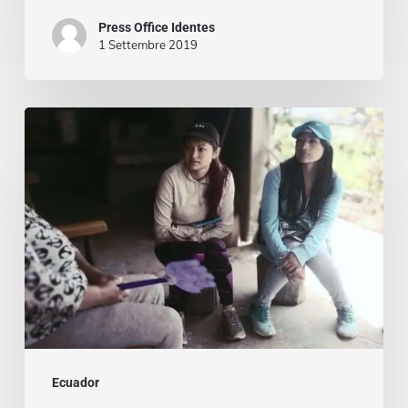
Press Office Identes
1 Settembre 2019
“¡Esta
alegría
que
siento
no
la
había
sentido
nunca!”.
Misión
Ecuador