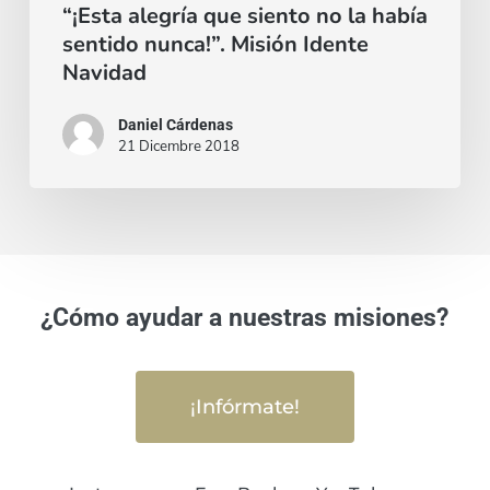
Idente
“¡Esta alegría que siento no la había
sentido nunca!”. Misión Idente
Navidad
Navidad
Daniel Cárdenas
21 Dicembre 2018
¿Cómo ayudar a nuestras misiones?
¡Infórmate!