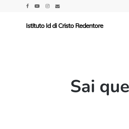
Skip
facebook
youtube
instagram
email
to
main
Istituto Id di Cristo Redentore
content
Sai que