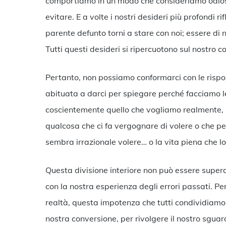
comportiamo in un modo che consideriamo odios
evitare. E a volte i nostri desideri più profondi r
parente defunto torni a stare con noi; essere di 
Tutti questi desideri si ripercuotono sul nostr
Pertanto, non possiamo conformarci con le rispo
abituata a darci per spiegare perché facciamo l
coscientemente quello che vogliamo realmente, 
qualcosa che ci fa vergognare di volere o che 
sembra irrazionale volere… o la vita piena che lo
Questa divisione interiore non può essere supera
con la nostra esperienza degli errori passati. 
realtà, questa impotenza che tutti condividiamo
nostra conversione, per rivolgere il nostro sgu