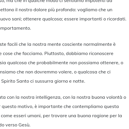
o, ma che in qualche modo ci sentiamo impotenti ad
iflettono il nostro dolore più profondo: vogliamo che un
nuovo sani; ottenere qualcosa; essere importanti o ricordati.
o comportamento.
ste facili che la nostra mente cosciente normalmente è
e cose che facciamo. Piuttosto, dobbiamo riconoscere
sia qualcosa che probabilmente non possiamo ottenere, o
pensiamo che non dovremmo volere, o qualcosa che ci
 Spirito Santo ci sussurra giorno e notte.
ta con la nostra intelligenza, con la nostra buona volontà o
Per questo motivo, è importante che contempliamo questa
 come esseri umani, per trovare una buona ragione per la
ardo verso Gesù.