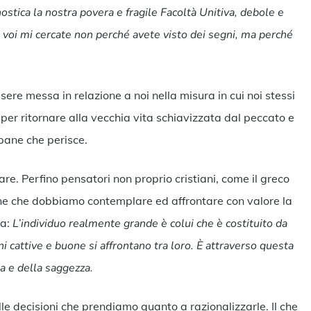
ostica la nostra povera e fragile Facoltà Unitiva, debole e
ico: voi mi cercate non perché avete visto dei segni, ma perché
ssere messa in relazione a noi nella misura in cui noi stessi
 per ritornare alla vecchia vita schiavizzata dal peccato e
 pane che perisce.
e. Perfino pensatori non proprio cristiani, come il greco
one che dobbiamo contemplare ed affrontare con valore la
va:
L’individuo realmente grande è colui che è costituito da
ni cattive e buone si affrontano tra loro. È attraverso questa
cia e della saggezza.
le decisioni che prendiamo quanto a razionalizzarle. Il che