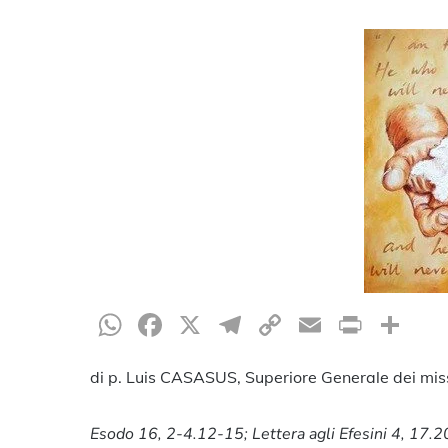
WhatsApp
Facebook
X
Telegram
Copy
Email
Print
Co
Link
di p. Luis CASASUS, Superiore Generale dei mis
Hit enter to search or ESC to close
Esodo 16, 2-4.12-15; Lettera agli Efesini 4, 17.