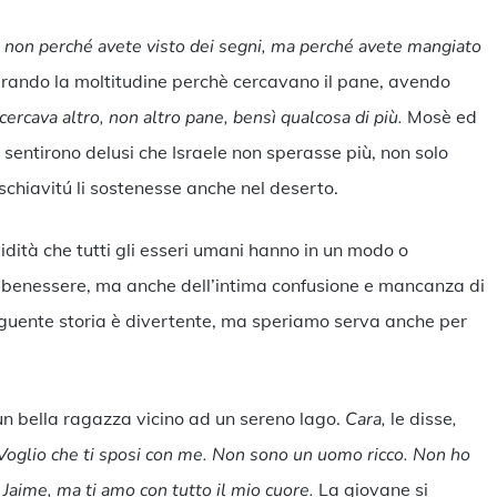
e non perché avete visto dei segni, ma perché avete mangiato
erando la moltitudine perchè cercavano il pane, avendo
ercava altro, non altro pane, bensì qualcosa di più.
Mosè ed
 sentirono delusi che Israele non sperasse più, non solo
o schiavitú li sostenesse anche nel deserto.
vidità che tutti gli esseri umani hanno in un modo o
e benessere, ma anche dell’intima confusione e mancanza di
 seguente storia è divertente, ma speriamo serva anche per
un bella ragazza vicino ad un sereno lago.
Cara,
le disse
,
. Voglio che ti sposi con me. Non sono un uomo ricco. Non ho
aime, ma ti amo con tutto il mio cuore.
La giovane si