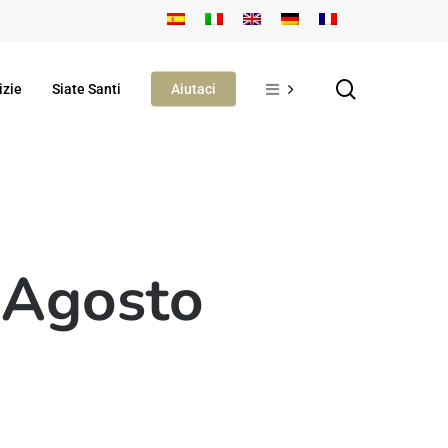
search
izie
Siate Santi
Aiutaci
1 Agosto