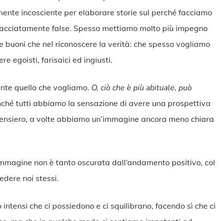
mente incosciente per elaborare storie sul perché facciamo
sfacciatamente false. Spesso mettiamo molto più impegno
i e buoni che nel riconoscere la verità: che spesso vogliamo
e egoisti, farisaici ed ingiusti.
nte quello che vogliamo.
O, ciò che è più abituale, può
ché tutti abbiamo la sensazione di avere una prospettiva
i pensiero, a volte abbiamo un’immagine ancora meno chiara
i immagine non è tanto oscurata dall’andamento positivo, col
edere noi stessi.
o intensi che ci possiedono e ci squilibrano, facendo sì che ci