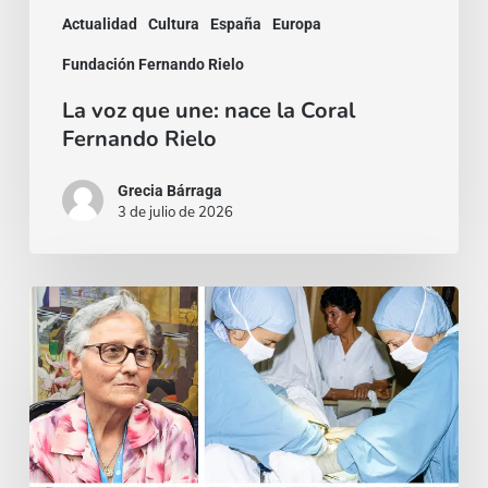
Actualidad
Cultura
España
Europa
Fundación Fernando Rielo
La voz que une: nace la Coral
Fernando Rielo
Grecia Bárraga
3 de julio de 2026
La
ambición
de
los
santos
es