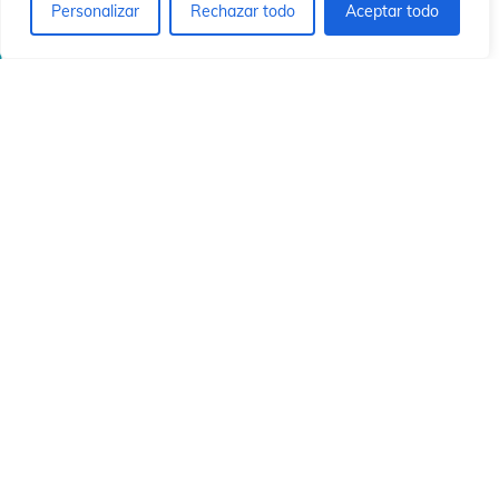
ó
ó
Personalizar
Rechazar todo
Aceptar todo