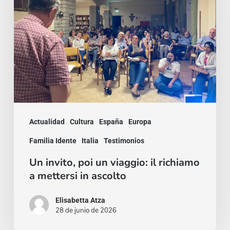
un
viaggio:
il
richiamo
a
mettersi
in
Actualidad
Cultura
España
Europa
ascolto
Familia Idente
Italia
Testimonios
Un invito, poi un viaggio: il richiamo
a mettersi in ascolto
Elisabetta Atza
28 de junio de 2026