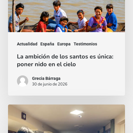
única:
poner
nido
en
Actualidad
España
Europa
Testimonios
el
cielo
La ambición de los santos es única:
poner nido en el cielo
Grecia Bárraga
30 de junio de 2026
Un
invito,
poi