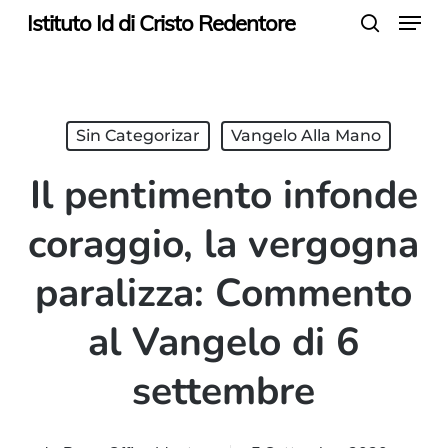
Menu
Skip
Istituto Id di Cristo Redentore
search
to
main
content
Sin Categorizar
Vangelo Alla Mano
Il pentimento infonde
coraggio, la vergogna
paralizza: Commento
al Vangelo di 6
settembre