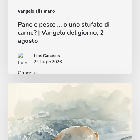
giorno,
2
Vangelo alla mano
agosto
Pane e pesce … o uno stufato di
carne? | Vangelo del giorno, 2
agosto
Luis Casasús
29 Luglio 2026
Un
cuore
saggio
e
intelligente
|