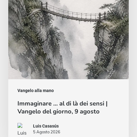
là
dei
sensi
|
Vangelo
del
giorno,
9
agosto
Vangelo alla mano
Immaginare … al di là dei sensi |
Vangelo del giorno, 9 agosto
Luis Casasús
5 Agosto 2026