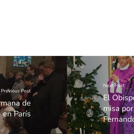
Next Post
Previous Post
El Obisp
ermana de
misa por 
 en París
Fernando