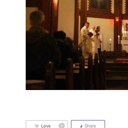
Love
Share
8