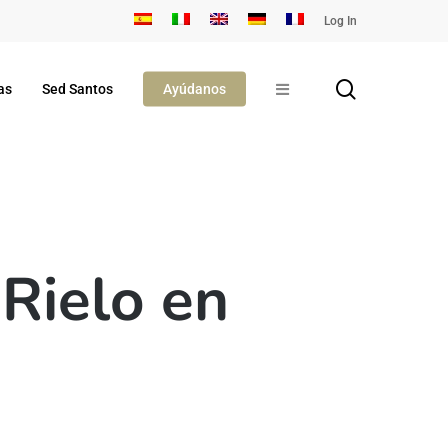
Log In
search
as
Sed Santos
Ayúdanos
Rielo en