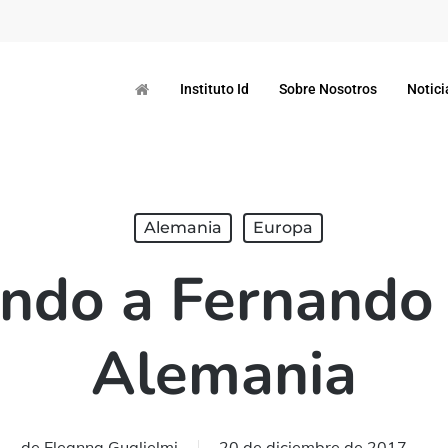
Instituto Id
Sobre Nosotros
Notici
Alemania
Europa
ndo a Fernando 
Alemania
de
Eleanna Guglielmi
20 de diciembre de 2017