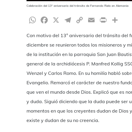
Celebración del 13° aniversario del tránsito de Fernando Rielo en Alemania
WhatsApp
Facebook
X
Telegram
Copy
Email
Print
Co
Link
Con motivo del 13° aniversario del tránsito del 
diciembre se reunieron todos los misioneros y m
de la institución en la parroquia San Juan Bauti
general de la archidiócesis P. Manfred Kollig 
Wenzel y Carlos Romo. En su homilía habló sobre
Evangelio. Remarcó el carácter de nuestro funda
que ven el mundo desde Dios. Explicó que es no
y duda. Siguió diciendo que la duda puede ser u
momentos en que los creyentes dudan de Dios y l
existe y dudan de su no creencia.