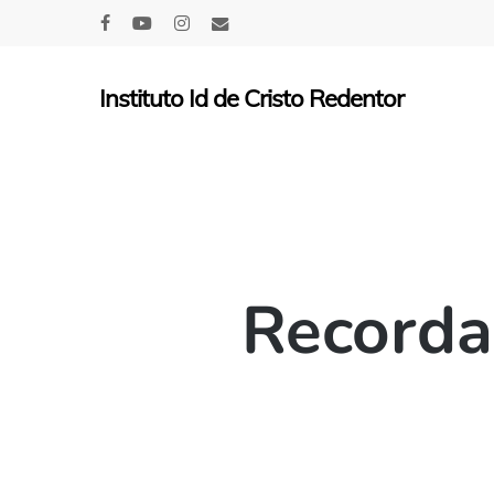
Skip
facebook
youtube
instagram
email
to
main
Instituto Id de Cristo Redentor
content
Recorda