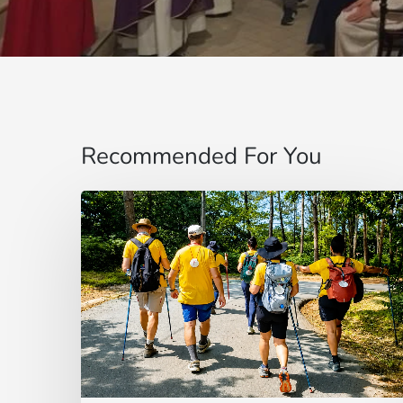
Recommended For You
“Estoy
contigo”
:
De
Brasil
a
la