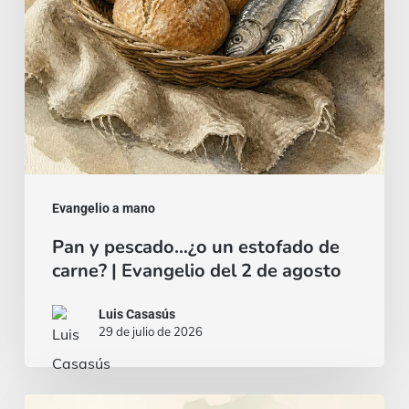
de
carne?
|
Evangelio
del
2
de
agosto
Evangelio a mano
Pan y pescado…¿o un estofado de
carne? | Evangelio del 2 de agosto
Luis Casasús
29 de julio de 2026
Un