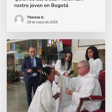
rostro joven en Bogotá
Therese G.
28 de mayo de 2026
¡El
miedo
siempre
puede
aparecer,
pero
la
gracia
es