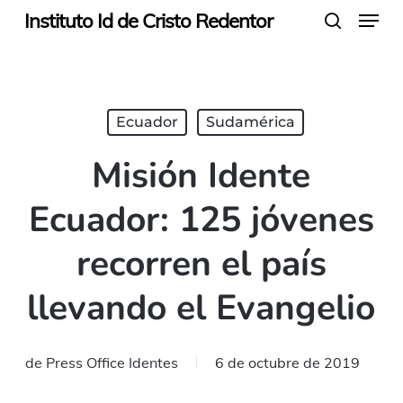
Menu
Skip
Instituto Id de Cristo Redentor
search
to
main
content
Ecuador
Sudamérica
Misión Idente
Ecuador: 125 jóvenes
recorren el país
llevando el Evangelio
de
Press Office Identes
6 de octubre de 2019