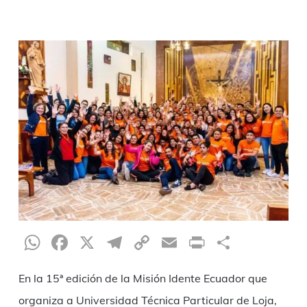
WhatsApp
Facebook
X
Telegram
Copy
Email
Print
Compar
Link
En la 15ª edición de la Misión Idente Ecuador que
organiza a Universidad Técnica Particular de Loja,