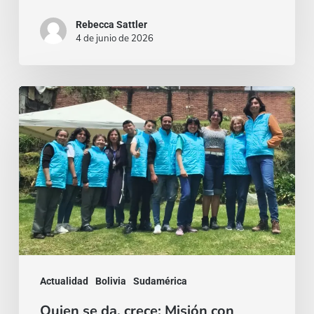
Rebecca Sattler
4 de junio de 2026
Quien
se
da,
crece:
Misión
con
rostro
joven
en
Actualidad
Bolivia
Sudamérica
Bogotá
Quien se da, crece: Misión con