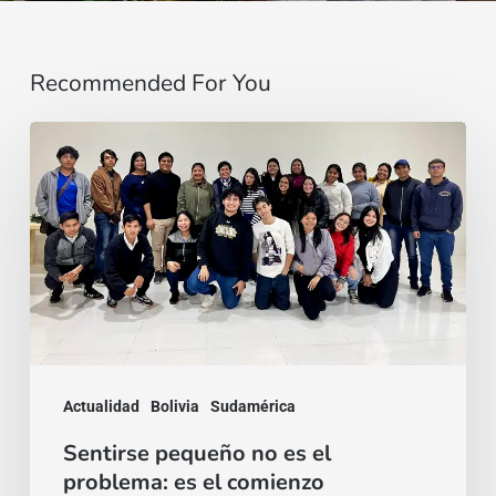
Recommended For You
Sentirse
pequeño
no
es
el
problema:
es
el
Actualidad
Bolivia
Sudamérica
comienzo
Sentirse pequeño no es el
problema: es el comienzo