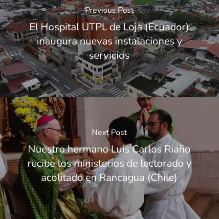
Previous Post
El Hospital UTPL de Loja (Ecuador)
inaugura nuevas instalaciones y
servicios
Next Post
Nuestro hermano Luis Carlos Riaño
recibe los ministerios de lectorado y
acolitado en Rancagua (Chile)