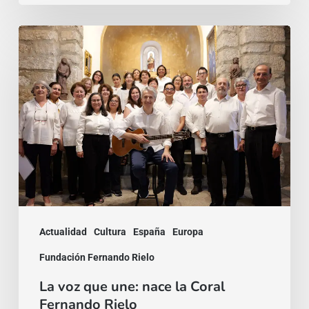
La
voz
que
une:
nace
la
Coral
Fernando
Rielo
Actualidad
Cultura
España
Europa
Fundación Fernando Rielo
La voz que une: nace la Coral
Fernando Rielo