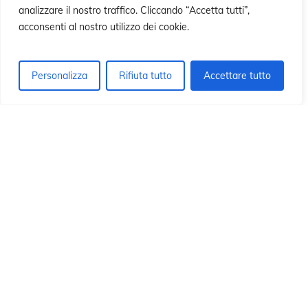
n
n
analizzare il nostro traffico. Cliccando “Accetta tutti”,
acconsenti al nostro utilizzo dei cookie.
Personalizza
Rifiuta tutto
Accettare tutto