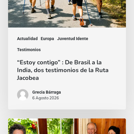
a
la
India,
dos
Actualidad
Europa
Juventud Idente
testimonios
Testimonios
de
“Estoy contigo” : De Brasil a la
la
India, dos testimonios de la Ruta
Ruta
Jacobea
Jacobea
Grecia Bárraga
6 Agosto 2026
Cardenal
Camillo