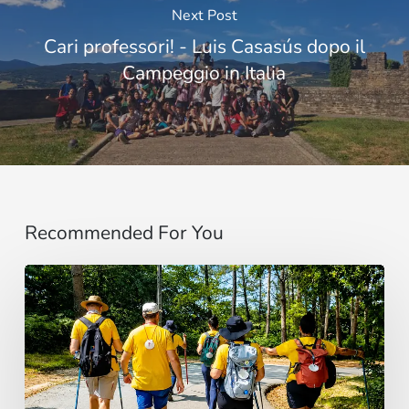
Next Post
Cari professori! - Luis Casasús dopo il
Campeggio in Italia
Recommended For You
“Estoy
contigo”
:
De
Brasil