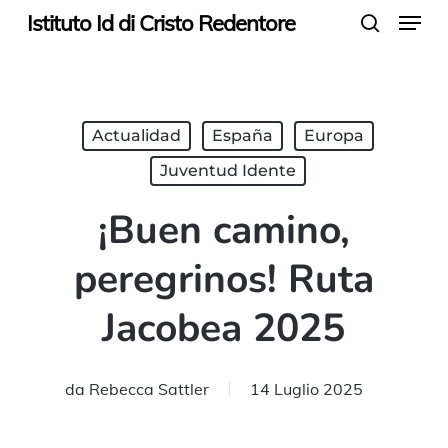
Menu
Skip
Istituto Id di Cristo Redentore
search
to
main
content
Actualidad
España
Europa
Juventud Idente
¡Buen camino,
peregrinos! Ruta
Jacobea 2025
da
Rebecca Sattler
14 Luglio 2025