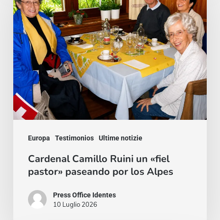
Ruini
un
«fiel
pastor»
paseando
por
los
Alpes
Europa
Testimonios
Ultime notizie
Cardenal Camillo Ruini un «fiel
pastor» paseando por los Alpes
Press Office Identes
10 Luglio 2026