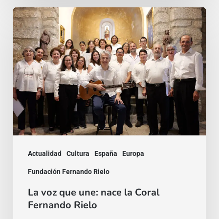
La
voz
que
une:
nace
la
Coral
Fernando
Rielo
Actualidad
Cultura
España
Europa
Fundación Fernando Rielo
La voz que une: nace la Coral
Fernando Rielo