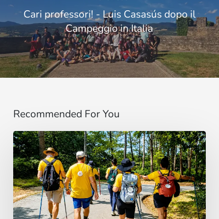
Cari professori! - Luis Casasús dopo il
Campeggio in Italia
Recommended For You
“Estoy
contigo”
:
De
Brasil
a