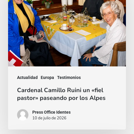
Ruini
un
«fiel
pastor»
paseando
por
los
Alpes
Actualidad
Europa
Testimonios
Cardenal Camillo Ruini un «fiel
pastor» paseando por los Alpes
Press Office Identes
10 de julio de 2026