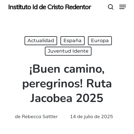
Menu
Skip
Instituto Id de Cristo Redentor
search
to
main
content
Actualidad
España
Europa
Juventud Idente
¡Buen camino,
peregrinos! Ruta
Jacobea 2025
de
Rebecca Sattler
14 de julio de 2025