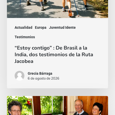
la
India,
dos
Actualidad
Europa
Juventud Idente
testimonios
Testimonios
de
“Estoy contigo” : De Brasil a la
la
India, dos testimonios de la Ruta
Ruta
Jacobea
Jacobea
Grecia Bárraga
6 de agosto de 2026
Cardenal
Camillo