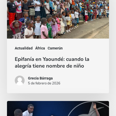
Yaoundé:
cuando
la
alegría
tiene
nombre
Actualidad
África
Camerún
de
Epifanía en Yaoundé: cuando la
niño
alegría tiene nombre de niño
Grecia Bárraga
5 de febrero de 2026
Camerún:
restaurar,