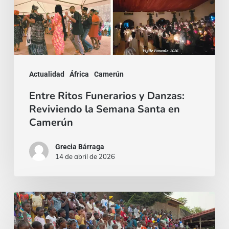
Semana
Santa
en
Camerún
Actualidad
África
Camerún
Entre Ritos Funerarios y Danzas:
Reviviendo la Semana Santa en
Camerún
Grecia Bárraga
14 de abril de 2026
Epifanía
en