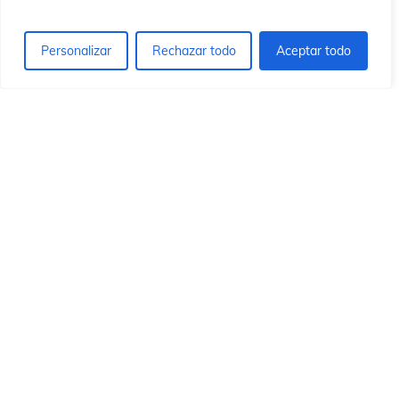
ió
ió
Personalizar
Rechazar todo
Aceptar todo