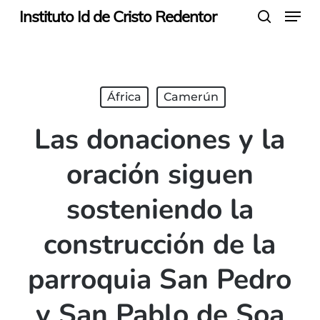
Menu
Skip
Instituto Id de Cristo Redentor
search
to
main
content
África
Camerún
Las donaciones y la
oración siguen
sosteniendo la
construcción de la
parroquia San Pedro
y San Pablo de Soa