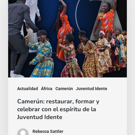
formar
y
celebrar
con
el
espíritu
de
la
Juventud
Actualidad
África
Camerún
Juventud Idente
Idente
Camerún: restaurar, formar y
celebrar con el espíritu de la
Juventud Idente
Rebecca Sattler