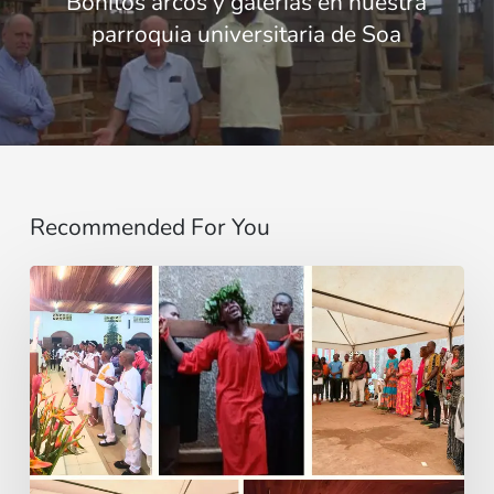
Bonitos arcos y galerías en nuestra
parroquia universitaria de Soa
Recommended For You
Entre
Ritos
Funerarios
y
Danzas:
Reviviendo
la