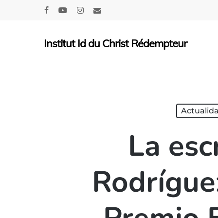
Skip
facebook
youtube
instagram
email
to
main
Institut Id du Christ Rédempteur
content
Actualid
La esc
Rodrígue