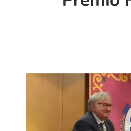
Premio 
Hit enter to search or ESC to close