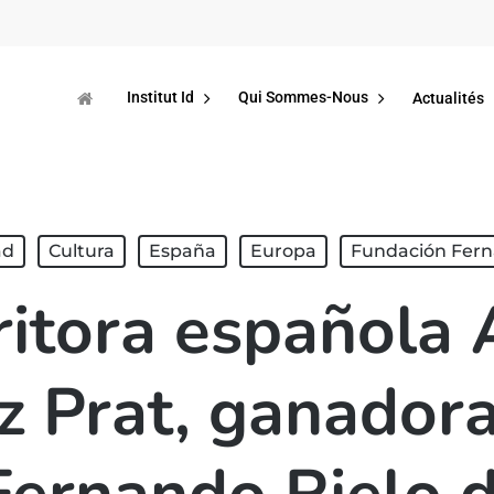
Institut Id
Qui Sommes-Nous
Actualités
ad
Cultura
España
Europa
Fundación Fern
ritora española
z Prat, ganadora