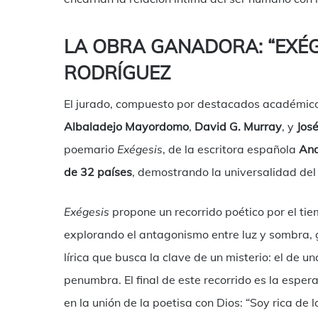
LA OBRA GANADORA: “EXÉG
RODRÍGUEZ
El jurado, compuesto por destacados académico
Albaladejo Mayordomo
,
David G. Murray
, y
Jos
poemario
Exégesis
, de la escritora española
And
de 32 países
, demostrando la universalidad del 
Exégesis
propone un recorrido poético por el ti
explorando el antagonismo entre luz y sombra, g
lírica que busca la clave de un misterio: el de u
penumbra. El final de este recorrido es la espera
en la unión de la poetisa con Dios: “Soy rica de 