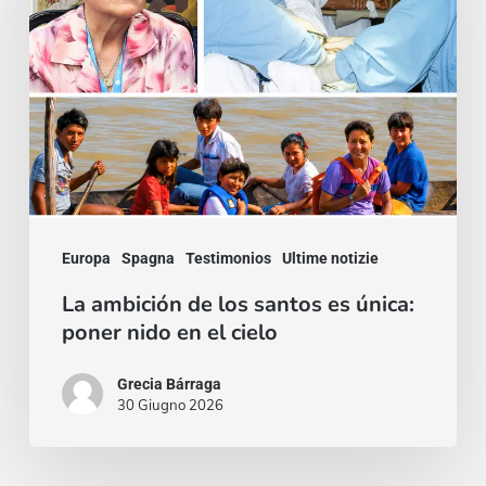
los
santos
es
única:
poner
nido
en
Europa
Spagna
Testimonios
Ultime notizie
el
cielo
La ambición de los santos es única:
poner nido en el cielo
Grecia Bárraga
30 Giugno 2026