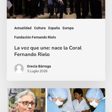
Coral
Fernando
Rielo
Actualidad
Cultura
España
Europa
Fundación Fernando Rielo
La voz que une: nace la Coral
Fernando Rielo
Grecia Bárraga
3 Luglio 2026
La
ambición
de