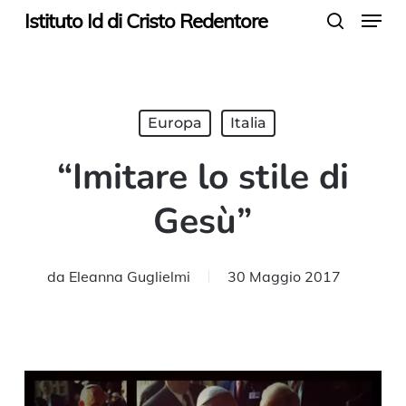
Menu
Skip
Istituto Id di Cristo Redentore
search
to
main
content
Europa
Italia
“Imitare lo stile di
Gesù”
da
Eleanna Guglielmi
30 Maggio 2017