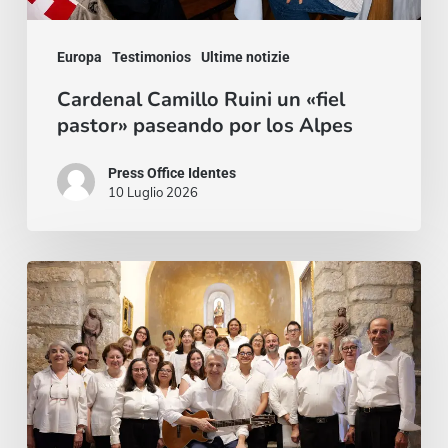
Alpes
Europa
Testimonios
Ultime notizie
Cardenal Camillo Ruini un «fiel
pastor» paseando por los Alpes
Press Office Identes
10 Luglio 2026
La
voz
que
une:
nace
la