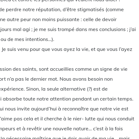
 de perdre notre réputation, d’être stigmatisés (comme
ne autre peur non moins puissante : celle de devoir
ujours mal agi ; je me suis trompé dans mes conclusions ; j’ai
ou de mes intentions…).
: Je suis venu pour que vous ayez la vie, et que vous l’ayez
ession des saints, sont accueillies comme un signe de vie
 mort n’a pas le dernier mot. Nous avons besoin non
expérience. Sinon, la seule alternative (?) est de
ui absorbe toute notre attention pendant un certain temps.
i nous invite aujourd’hui à reconnaître que notre vie est
’aime pas cela et il cherche à le nier- lutte qui nous conduit
eurs et à revêtir une nouvelle nature… c’est à la fois
à la nécessaire maîtrise que je dois avoir de ma vie… mais