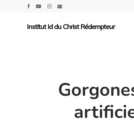
Skip
facebook
youtube
instagram
email
to
main
Institut Id du Christ Rédempteur
content
Gorgones
artific