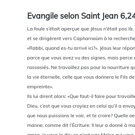
Evangile selon Saint Jean 6,2
La foule s’était aperçue que Jésus n’était pas là,
et se dirigèrent vers Capharnaüm à la recherche de
«Rabbi, quand es-tu arrivé ici?». Jésus leur répo
parce que vous avez vu des signes, mais parce
rassasiés. Ne travaillez pas pour la nourriture q
la vie éternelle, celle que vous donnera le Fils 
empreinte».
Ils lui dirent alors: «Que faut-il faire pour trava
Dieu, c’est que vous croyiez en celui qu’il a envo
que nous puissions le voir, et te croire? Quelle 
manne; comme dit l’Écriture: Il leur a donné à ma
amen, je vous le dis: ce n’est pas Moïse qui vou