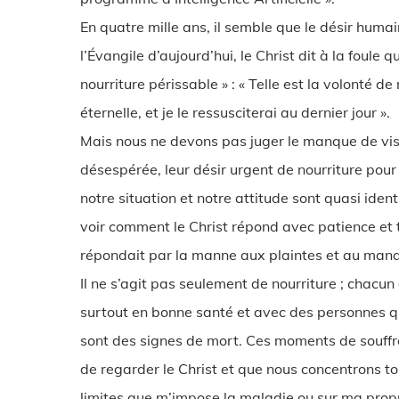
En quatre mille ans, il semble que le désir humai
l’Évangile d’aujourd’hui, le Christ dit à la foule 
nourriture périssable » : « Telle est la volonté de 
éternelle, et je le ressusciterai au dernier jour ».
Mais nous ne devons pas juger le manque de vis
désespérée, leur désir urgent de nourriture pour l
notre situation et notre attitude sont quasi ident
voir comment le Christ répond avec patience e
répondait par la manne aux plaintes et au manq
Il ne s’agit pas seulement de nourriture ; chacun 
surtout en bonne santé et avec des personnes qui
sont des signes de mort. Ces moments de souffr
de regarder le Christ et que nous concentrons tou
limites que m’impose la maladie ou sur ma propre