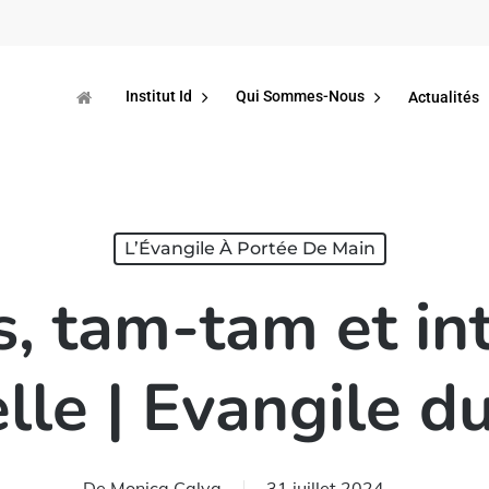
Institut Id
Qui Sommes-Nous
Actualités
L’Évangile À Portée De Main
, tam-tam et int
ielle | Evangile d
De
Monica Calva
31 juillet 2024