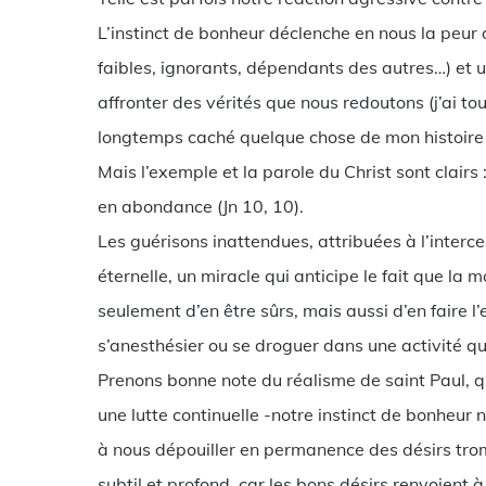
L’instinct de bonheur déclenche en nous la peur
faibles, ignorants, dépendants des autres…) et u
affronter des vérités que nous redoutons (j’ai to
longtemps caché quelque chose de mon histoire 
Mais l’exemple et la parole du Christ sont clairs 
en abondance (Jn 10, 10).
Les guérisons inattendues, attribuées à l’interc
éternelle, un miracle qui anticipe le fait que la
seulement d’en être sûrs, mais aussi d’en faire l’
s’anesthésier ou se droguer dans une activité q
Prenons bonne note du réalisme de saint Paul, qu
une lutte continuelle -notre instinct de bonheur n
à nous dépouiller en permanence des désirs tromp
subtil et profond, car les bons désirs renvoient 