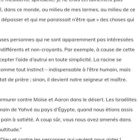
, dans ce monde, au milieu de mes larmes, au milieu de ce
 dépasser et qui me paraissait n’être que « des choses qui
uses personnes qui ne sont apparemment pas intéressées
t indifférents et non-croyants. Par exemple, à cause de cette
epter l’aide d’autrui en toute simplicité. La racine se
 comme tout instinct – indispensable à l’être humain, mais
at de prière ; sinon, il devient notre seigneur et maître.
rmurer contre Moïse et Aaron dans le désert. Les Israélites
 main de Yahvé au pays d’Égypte, quand nous étions assis
pain à satiété. A coup sûr, vous nous avez amenés dans
ultitude.”
 Dieu et contre les personnes qui veulent nous aider !