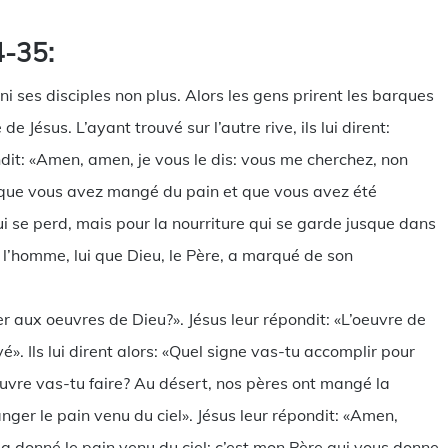
4-35:
 ni ses disciples non plus. Alors les gens prirent les barques
 Jésus. L’ayant trouvé sur l’autre rive, ils lui dirent:
ndit: «Amen, amen, je vous le dis: vous me cherchez, non
 que vous avez mangé du pain et que vous avez été
ui se perd, mais pour la nourriture qui se garde jusque dans
de l’homme, lui que Dieu, le Père, a marqué de son
iller aux oeuvres de Dieu?». Jésus leur répondit: «L’oeuvre de
yé». Ils lui dirent alors: «Quel signe vas-tu accomplir pour
oeuvre vas-tu faire? Au désert, nos pères ont mangé la
nger le pain venu du ciel». Jésus leur répondit: «Amen,
s a donné le pain venu du ciel; c’est mon Père qui vous donne