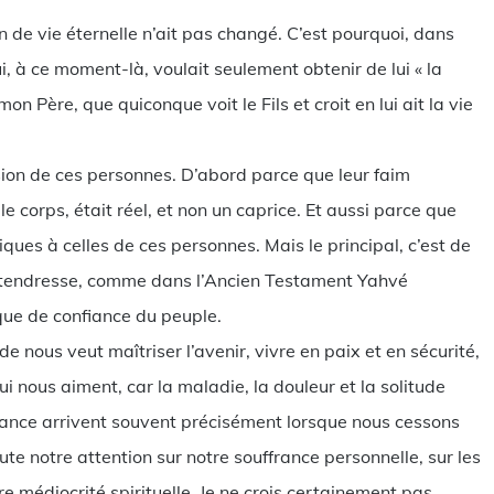
n de vie éternelle n’ait pas changé. C’est pourquoi, dans
qui, à ce moment-là, voulait seulement obtenir de lui « la
mon Père, que quiconque voit le Fils et croit en lui ait la vie
ion de ces personnes. D’abord parce que leur faim
e corps, était réel, et non un caprice. Et aussi parce que
iques à celles de ces personnes. Mais le principal, c’est de
t tendresse, comme dans l’Ancien Testament Yahvé
ue de confiance du peuple.
de nous veut maîtriser l’avenir, vivre en paix et en sécurité,
 nous aiment, car la maladie, la douleur et la solitude
ance arrivent souvent précisément lorsque nous cessons
te notre attention sur notre souffrance personnelle, sur les
 médiocrité spirituelle. Je ne crois certainement pas