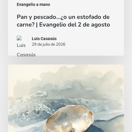
agosto
Evangelio a mano
Pan y pescado…¿o un estofado de
carne? | Evangelio del 2 de agosto
Luis Casasús
29 de julio de 2026
Un
corazón
sabio
e
inteligente
|
Evangelio