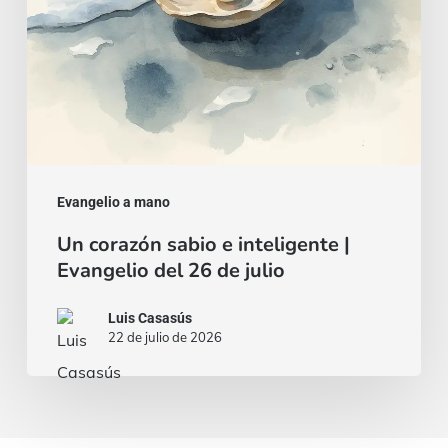
del
26
de
julio
Evangelio a mano
Un corazón sabio e inteligente |
Evangelio del 26 de julio
Luis Casasús
22 de julio de 2026