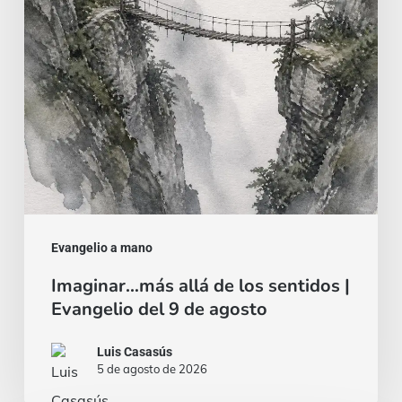
sentidos
|
Evangelio
del
9
de
agosto
Evangelio a mano
Imaginar…más allá de los sentidos |
Evangelio del 9 de agosto
Luis Casasús
5 de agosto de 2026