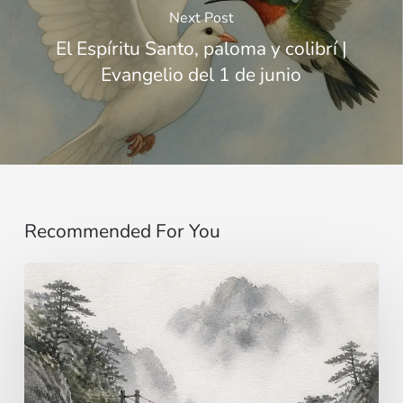
Next Post
El Espíritu Santo, paloma y colibrí |
Evangelio del 1 de junio
Recommended For You
Imaginar…
más
allá
de
los