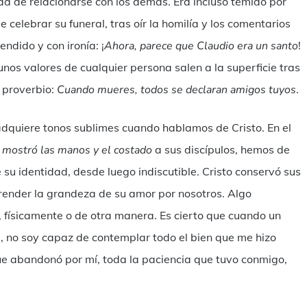
d de relacionarse con los demás. Era incluso temido por
celebrar su funeral, tras oír la homilía y los comentarios
ndido y con ironía: ¡
Ahora, parece que Claudio era un santo
!
nos valores de cualquier persona salen a la superficie tras
 proverbio:
Cuando mueres, todos se declaran amigos tuyos
.
adquiere tonos sublimes cuando hablamos de Cristo. En el
s
mostró las manos y el costado
a sus discípulos, hemos de
su identidad, desde luego indiscutible. Cristo conservó sus
prender la grandeza de su amor por nosotros. Algo
físicamente o de otra manera. Es cierto que cuando un
, no soy capaz de contemplar todo el bien que me hizo
e abandonó por mí, toda la paciencia que tuvo conmigo,