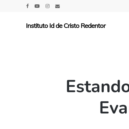
Skip
facebook
youtube
instagram
email
to
main
Instituto Id de Cristo Redentor
content
Estando
Eva