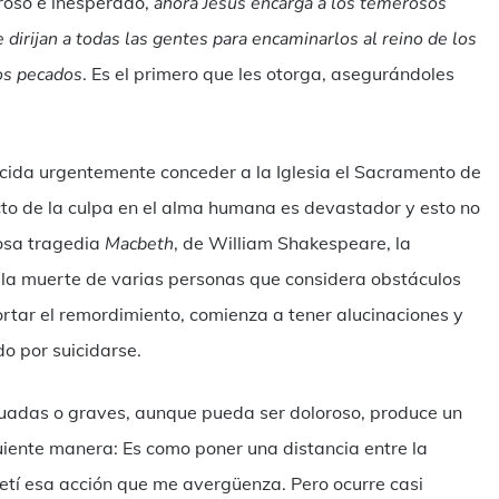
broso e inesperado,
ahora Jesús encarga a los temerosos
irijan a todas las gentes para encaminarlos al reino de los
os pecados
. Es el primero que les otorga, asegurándoles
.
cida urgentemente conceder a la Iglesia el Sacramento de
ecto de la culpa en el alma humana es devastador y esto no
mosa tragedia
Macbeth
, de William Shakespeare, la
la muerte de varias personas que considera obstáculos
ortar el remordimiento, comienza a tener alucinaciones y
 por suicidarse.
uadas o graves, aunque pueda ser doloroso, produce un
guiente manera: Es como poner una distancia entre la
tí esa acción que me avergüenza. Pero ocurre casi