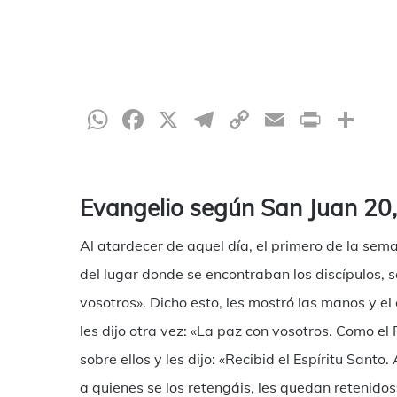
WhatsApp
Facebook
X
Telegram
Copy
Email
Print
Co
Link
Evangelio según San Juan 20
Al atardecer de aquel día, el primero de la sema
del lugar donde se encontraban los discípulos, s
vosotros». Dicho esto, les mostró las manos y el
les dijo otra vez: «La paz con vosotros. Como el
Hit enter to search or ESC to close
sobre ellos y les dijo: «Recibid el Espíritu San
a quienes se los retengáis, les quedan retenidos