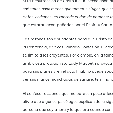
Si la Resurrección de Cristo fue un hecho asom
apóstoles nada menos que tomen su lugar, que se d
cielos y además les concede el don de perdonar l
que estarán acompañados por el Espíritu Santo
Las razones son abundantes para que Cristo de
la Penitencia, a veces llamado Confesión. El ef
se limita a los creyentes. Por ejemplo, en la fa
ambiciosa protagonista Lady Macbeth provoca 
para sus planes y en el acto final, no puede sop
ver sus manos manchadas de sangre, terminando
El confesar acciones que me parecen poco adec
alivio que algunos psicólogos explican de la si
persona que soy ahora y la que era cuando come