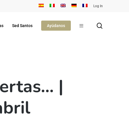
Log In
search
as
Sed Santos
Ayúdanos
ertas… |
bril